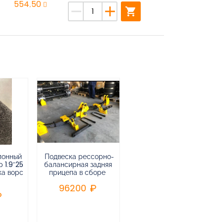
554,50
remove
add
shopping_cart
лонный
Подвеска рессорно-
Подвеска
 1.9*25
балансирная задняя
низкорамная
ка ворс
прицепа в сборе
воздушная
пневматическая на 3-х
96200
осный
полуприцеп,прицеп
240000