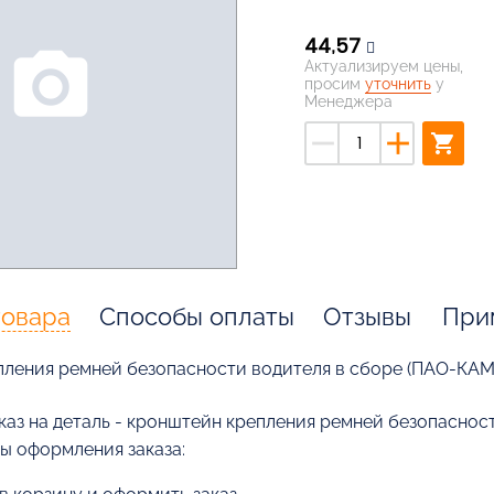
44,57
photo_camera
Актуализируем цены,
просим
уточнить
у
Менеджера
remove
add
shopping_cart
товара
Способы оплаты
Отзывы
При
пления ремней безопасности водителя в сборе (ПАО-КАМ
каз на деталь - кронштейн крепления ремней безопаснос
бы оформления заказа: