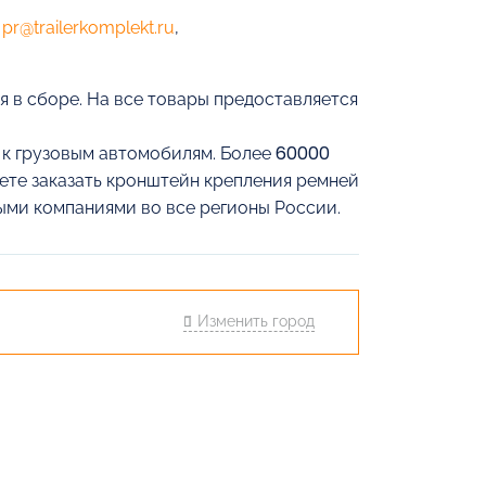
е
pr@trailerkomplekt.ru
,
 в сборе. На все товары предоставляется
й к грузовым автомобилям. Более 60000
жете заказать кронштейн крепления ремней
ыми компаниями во все регионы России.
Изменить город