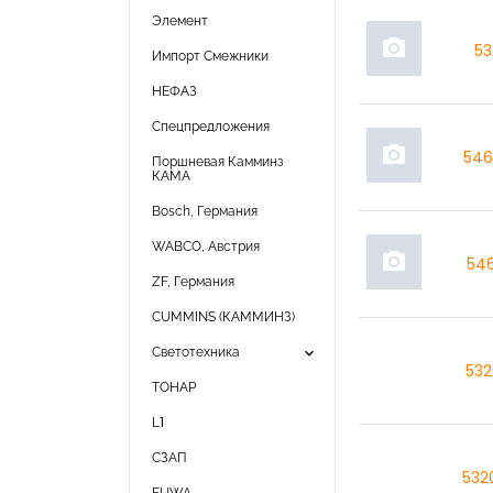
Элемент
photo_camera
53
Импорт Смежники
НЕФАЗ
Спецпредложения
photo_camera
546
Поршневая Камминз
КАМА
Bosch, Германия
WABCO, Австрия
photo_camera
546
ZF, Германия
CUMMINS (КАММИНЗ)
keyboard_arrow_down
Светотехника
532
ТОНАР
L1
СЗАП
532