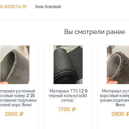
0-8212074-01
Знак боковой
Вы смотрели ранее
атериал рулонный
Материал TTS 1.2*9
Материал ру
рсовый ковер 2*25
черный кольчуга(3d
ворсовый ковёр
есованая подложка
сетка)
(резин.подлож
елкий ворс 6мм)
8мм)
1700
2600
2800