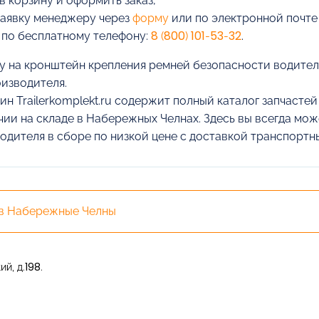
в корзину и оформить заказ,
заявку менеджеру через
форму
или по электронной почт
 по бесплатному телефону:
8 (800) 101-53-32
.
у на кронштейн крепления ремней безопасности водителя
оизводителя.
ин Trailerkomplekt.ru содержит полный каталог запчасте
чии на складе в Набережных Челнах. Здесь вы всегда мо
одителя в сборе по низкой цене с доставкой транспортн
 в Набережные Челны
й, д.198.