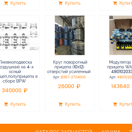
Купить
Купить
Купи
shopping_cart
shopping_cart
shopping_cart
Пневмоподвеска
Круг поворотный
Модулятор
воздушная) на 4-х
прицепа (10х12)
прицепа W
осный
отверстий усиленный
48010203
цеп,полуприцепа в
Арт:
8357-2704010
Арт:
480102
сборе BPW
26000
143640
340000
Купить
Купить
Купи
shopping_cart
shopping_cart
shopping_cart