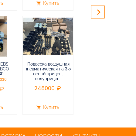
ть
Купить
Купить
shopping_cart
shopping_cart
keyboard_arrow_right
 EBS
Подвеска воздушная
Пневмоподвеска
ABCO
пневматическая на 3-х
воздушная прицепа (не
30
осный прицеп,
подъемная) в сборе
полуприцеп
0330
75000
248000
ть
Купить
Купить
shopping_cart
shopping_cart