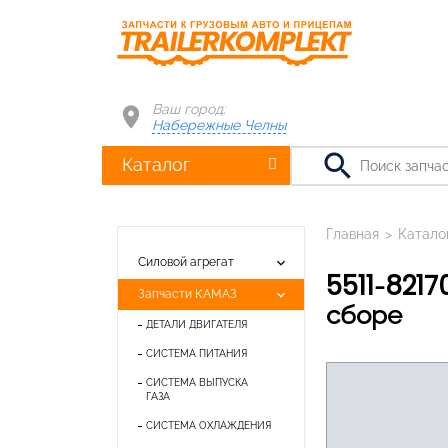
Ваш город:
Набережные Челны
search
Каталог
Главная
>
Катало
keyboard_arrow_down
Силовой агрегат
5511-8217080 Кронштейн крепления ремней безопасности водителя в
keyboard_arrow_down
Запчасти КАМАЗ
сборе
ДЕТАЛИ ДВИГАТЕЛЯ
СИСТЕМА ПИТАНИЯ
СИСТЕМА ВЫПУСКА
ГАЗА
СИСТЕМА ОХЛАЖДЕНИЯ