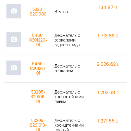
134,87
r
5320-
photo_camera
Втулка
8201080
5460-
Держатель с
1 713,86
r
photo_camera
8201220-
зеркалами
01
заднего вида
5460-
2 026,62
r
Держатель с
photo_camera
8201221-
зеркалом
01
53205-
Держатель с
1 203,38
r
8201011-
кронштейнами
01
левый
53205-
Держатель с
1 271,55
r
8201010-
кронштейнами
01
правый