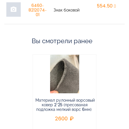
6460-
554,50
r
photo_camera
8212074-
Знак боковой
01
Вы смотрели ранее
Материал рулонный ворсовый
Материал р
ковер 2*25 (пресованая
ковёр 1.9*2
подложка мелкий ворс 6мм)
во
2600
2