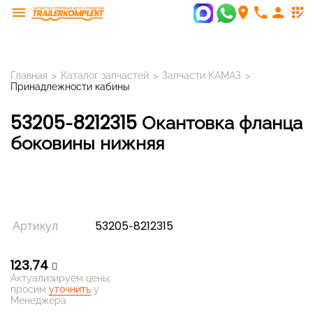
menu
room
phone
person
app_registration
Главная
>
Каталог запчастей
>
Запчасти КАМАЗ
>
Принадлежности кабины
53205-8212315 Окантовка фланца
боковины нижняя
Артикул
53205-8212315
123,74
Актуализируем цены,
просим
уточнить
у
Менеджера