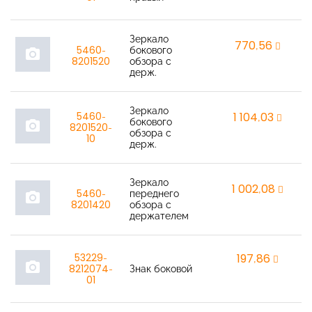
Зеркало
770,56
r
5460-
бокового
photo_camera
8201520
обзора с
держ.
Зеркало
5460-
1 104,03
r
бокового
photo_camera
8201520-
обзора с
10
держ.
Зеркало
1 002,08
r
5460-
переднего
photo_camera
8201420
обзора с
держателем
53229-
197,86
r
photo_camera
8212074-
Знак боковой
01