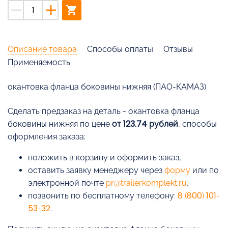
remove
add
shopping_cart
Описание товара
Способы оплаты
Отзывы
Применяемость
окантовка фланца боковины нижняя (ПАО-КАМАЗ)
Cделать предзаказ на деталь - окантовка фланца
боковины нижняя по цене
от 123.74 рублей
, способы
оформления заказа:
положить в корзину и оформить заказ,
оставить заявку менеджеру через
форму
или по
электронной почте
pr@trailerkomplekt.ru
,
позвонить по бесплатному телефону:
8 (800) 101-
53-32
.