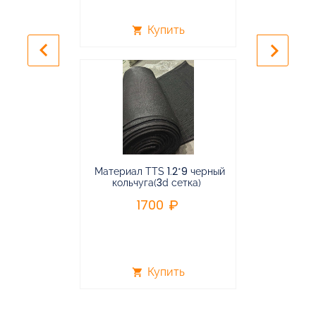
Купить
shopping_cart
shopping_cart
keyboard_arrow_left
keyboard_arrow_right
Материал TTS 1.2*9 черный
Подвес
кольчуга(3d сетка)
балансирная
1700
96
Купить
shopping_cart
shopping_cart