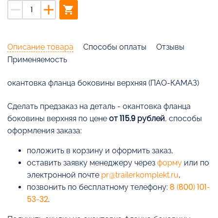
remove
add
shopping_cart
Описание товара
Способы оплаты
Отзывы
Применяемость
окантовка фланца боковины верхняя (ПАО-КАМАЗ)
Cделать предзаказ на деталь - окантовка фланца
боковины верхняя по цене
от 115.9 рублей
, способы
оформления заказа:
положить в корзину и оформить заказ,
оставить заявку менеджеру через
форму
или по
электронной почте
pr@trailerkomplekt.ru
,
позвонить по бесплатному телефону:
8 (800) 101-
53-32
.