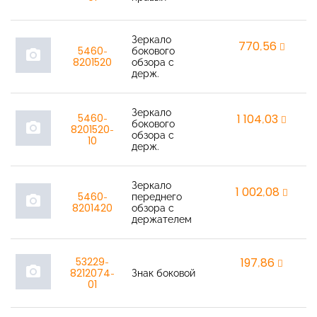
Зеркало
770,56
r
5460-
бокового
photo_camera
8201520
обзора с
держ.
Зеркало
5460-
1 104,03
r
бокового
photo_camera
8201520-
обзора с
10
держ.
Зеркало
1 002,08
r
5460-
переднего
photo_camera
8201420
обзора с
держателем
53229-
197,86
r
photo_camera
8212074-
Знак боковой
01