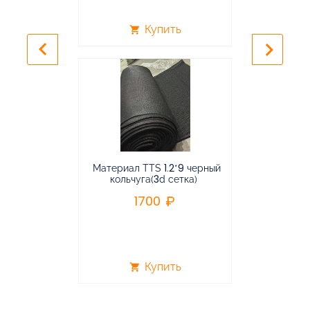
Купить
shopping_cart
shopping_cart
keyboard_arrow_left
keyboard_arrow_right
Материал TTS 1.2*9 черный
Подвес
кольчуга(3d сетка)
балансирная
1700
96
Купить
shopping_cart
shopping_cart