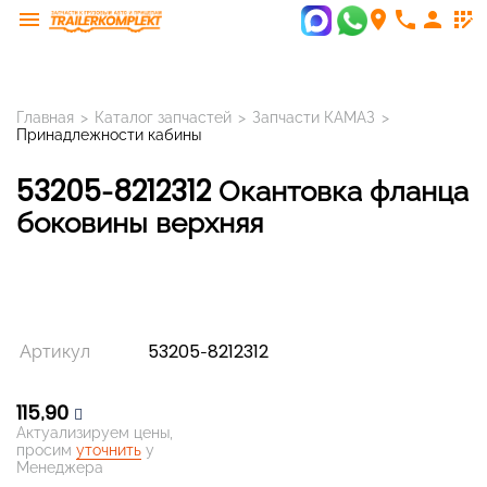
menu
room
phone
person
app_registration
Главная
>
Каталог запчастей
>
Запчасти КАМАЗ
>
Принадлежности кабины
53205-8212312 Окантовка фланца
боковины верхняя
Артикул
53205-8212312
115,90
Актуализируем цены,
просим
уточнить
у
Менеджера