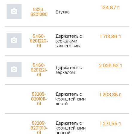
134,87
r
5320-
photo_camera
Втулка
8201080
5460-
Держатель с
1 713,86
r
photo_camera
8201220-
зеркалами
01
заднего вида
5460-
2 026,62
r
Держатель с
photo_camera
8201221-
зеркалом
01
53205-
Держатель с
1 203,38
r
8201011-
кронштейнами
01
левый
53205-
Держатель с
1 271,55
r
8201010-
кронштейнами
01
правый