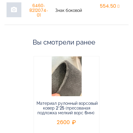
6460-
554,50
r
photo_camera
8212074-
Знак боковой
01
Вы смотрели ранее
Материал рулонный ворсовый
Материал р
ковер 2*25 (пресованая
ковёр 1.9*2
подложка мелкий ворс 6мм)
во
2600
2