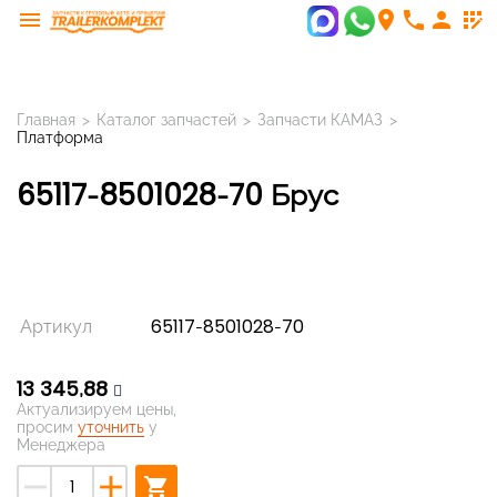
menu
room
phone
person
app_registration
Главная
>
Каталог запчастей
>
Запчасти КАМАЗ
>
Платформа
65117-8501028-70 Брус
Артикул
65117-8501028-70
13 345,88
Актуализируем цены,
просим
уточнить
у
Менеджера
remove
add
shopping_cart