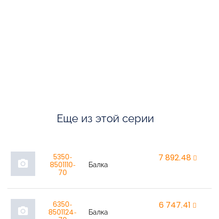
Еще из этой серии
5350-
7 892,48
r
photo_camera
8501110-
Балка
70
6350-
6 747,41
r
photo_camera
8501124-
Балка