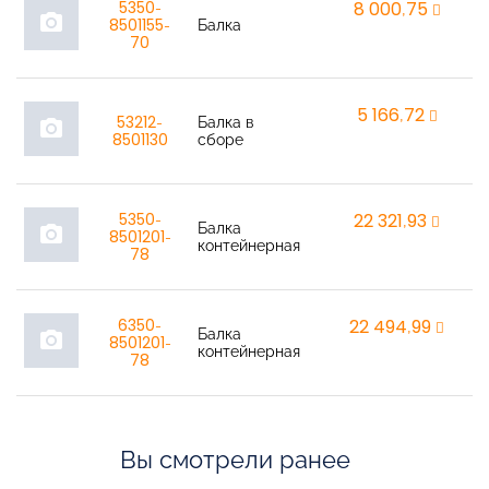
5350-
8 000,75
r
photo_camera
8501155-
Балка
70
5 166,72
r
53212-
Балка в
photo_camera
8501130
сборе
5350-
22 321,93
r
Балка
photo_camera
8501201-
контейнерная
78
6350-
22 494,99
r
Балка
photo_camera
8501201-
контейнерная
78
Вы смотрели ранее