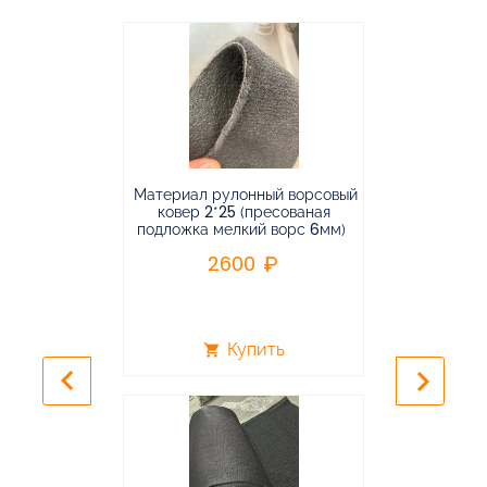
Материал рулонный ворсовый
Материал р
ковер 2*25 (пресованая
ковёр 1.9*2
подложка мелкий ворс 6мм)
во
2600
2
Купить
shopping_cart
shopping_cart
keyboard_arrow_left
keyboard_arrow_right