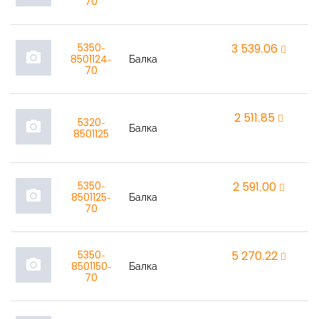
70
5350-
3 539,06
r
photo_camera
8501124-
Балка
70
2 511,85
r
5320-
photo_camera
Балка
8501125
5350-
2 591,00
r
photo_camera
8501125-
Балка
70
5350-
5 270,22
r
photo_camera
8501150-
Балка
70