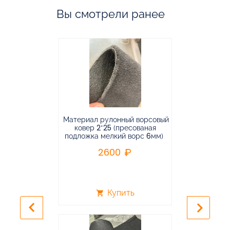
Вы смотрели ранее
Материал рулонный ворсовый
Материал р
ковер 2*25 (пресованая
ковёр 1.9*2
подложка мелкий ворс 6мм)
во
2600
2
Купить
shopping_cart
shopping_cart
keyboard_arrow_left
keyboard_arrow_right