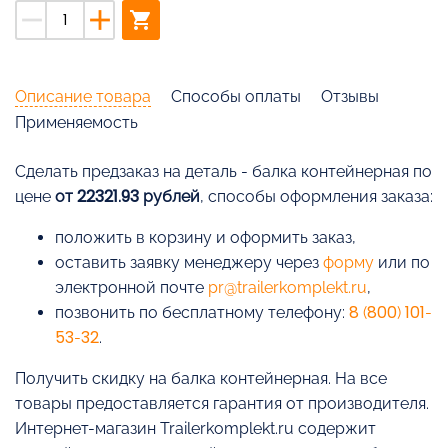
remove
add
shopping_cart
Описание товара
Способы оплаты
Отзывы
Применяемость
Cделать предзаказ на деталь - балка контейнерная по
цене
от 22321.93 рублей
, способы оформления заказа:
положить в корзину и оформить заказ,
оставить заявку менеджеру через
форму
или по
электронной почте
pr@trailerkomplekt.ru
,
позвонить по бесплатному телефону:
8 (800) 101-
53-32
.
Получить скидку на балка контейнерная. На все
товары предоставляется гарантия от производителя.
Интернет-магазин Trailerkomplekt.ru содержит