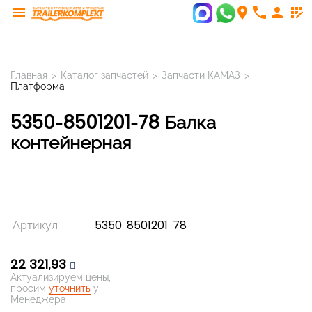
menu
room
phone
person
app_registration
Главная
>
Каталог запчастей
>
Запчасти КАМАЗ
>
Платформа
5350-8501201-78 Балка
контейнерная
Артикул
5350-8501201-78
22 321,93
Актуализируем цены,
просим
уточнить
у
Менеджера