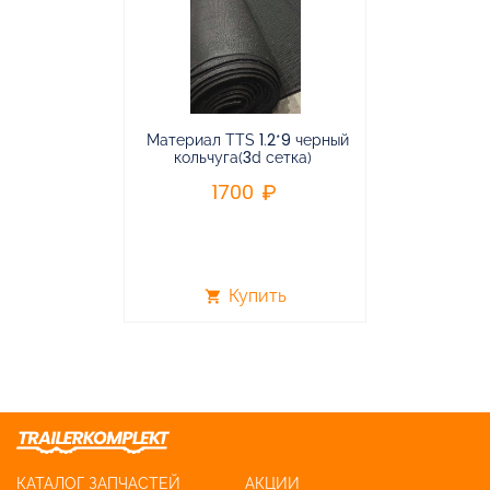
Материал TTS 1.2*9 черный
Подвес
кольчуга(3d сетка)
балансирная
1700
96
Купить
shopping_cart
shopping_cart
КАТАЛОГ ЗАПЧАСТЕЙ
АКЦИИ