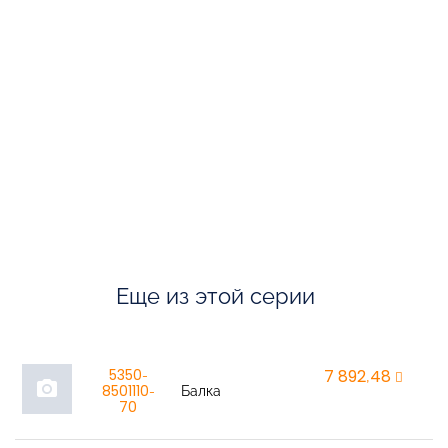
Еще из этой серии
5350-
7 892,48
r
photo_camera
8501110-
Балка
70