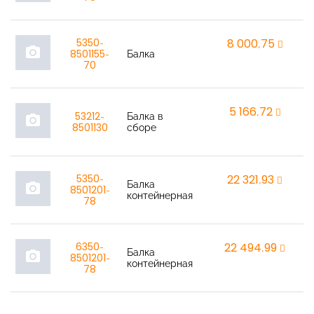
5350-
8 000,75
r
photo_camera
8501155-
Балка
70
5 166,72
r
53212-
Балка в
photo_camera
8501130
сборе
5350-
22 321,93
r
Балка
photo_camera
8501201-
контейнерная
78
6350-
22 494,99
r
Балка
photo_camera
8501201-
контейнерная
78