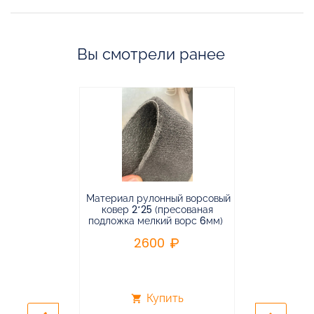
Вы смотрели ранее
Материал рулонный ворсовый
Материал р
ковер 2*25 (пресованая
ковёр 1.9*2
подложка мелкий ворс 6мм)
во
2600
2
Купить
shopping_cart
shopping_cart