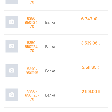
70
6350-
6 747,41
r
photo_camera
8501124-
Балка
70
5350-
3 539,06
r
photo_camera
8501124-
Балка
70
2 511,85
r
5320-
photo_camera
Балка
8501125
5350-
2 591,00
r
photo_camera
8501125-
Балка
70