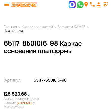
menu
room
phone
person
app_registration
Главная
>
Каталог запчастей
>
Запчасти КАМАЗ
>
Платформа
65117-8501016-98 Каркас
основания платформы
Артикул
65117-8501016-98
126 520,68
Актуализируем цены,
просим
уточнить
у
Менеджера