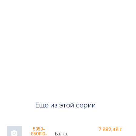
Еще из этой серии
5350-
7 892,48
r
photo_camera
8501110-
Балка