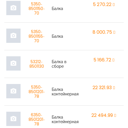
5350-
5 270,22
r
photo_camera
8501150-
Балка
70
5350-
8 000,75
r
photo_camera
8501155-
Балка
70
5 166,72
r
53212-
Балка в
photo_camera
8501130
сборе
5350-
22 321,93
r
Балка
photo_camera
8501201-
контейнерная
78
6350-
22 494,99
r
Балка
photo_camera
8501201-
контейнерная
78