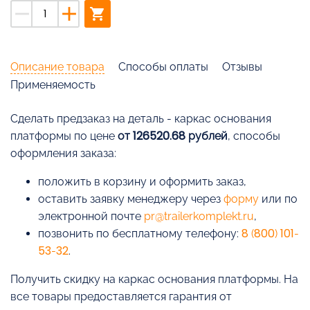
remove
add
shopping_cart
Описание товара
Способы оплаты
Отзывы
Применяемость
Cделать предзаказ на деталь - каркас основания
платформы по цене
от 126520.68 рублей
, способы
оформления заказа:
положить в корзину и оформить заказ,
оставить заявку менеджеру через
форму
или по
электронной почте
pr@trailerkomplekt.ru
,
позвонить по бесплатному телефону:
8 (800) 101-
53-32
.
Получить скидку на каркас основания платформы. На
все товары предоставляется гарантия от