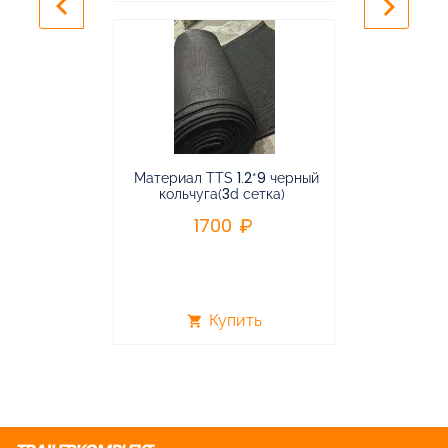
keyboard_arrow_left
keyboard_arrow_right
Материал TTS 1.2*9 черный
Подвес
кольчуга(3d сетка)
балансирная
1700
96
Купить
shopping_cart
shopping_cart