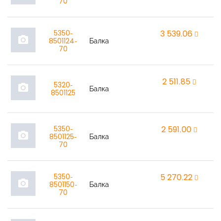
70
5350-
3 539,06
r
photo_camera
8501124-
Балка
70
2 511,85
r
5320-
photo_camera
Балка
8501125
5350-
2 591,00
r
photo_camera
8501125-
Балка
70
5350-
5 270,22
r
photo_camera
8501150-
Балка
70