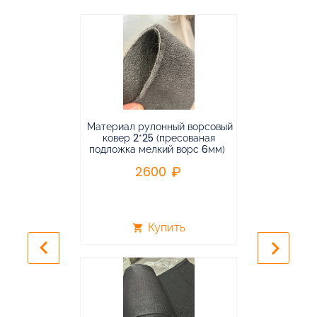
Материал рулонный ворсовый
Материал р
ковер 2*25 (пресованая
ковёр 1.9*2
подложка мелкий ворс 6мм)
во
2600
2
Купить
shopping_cart
shopping_cart
keyboard_arrow_left
keyboard_arrow_right