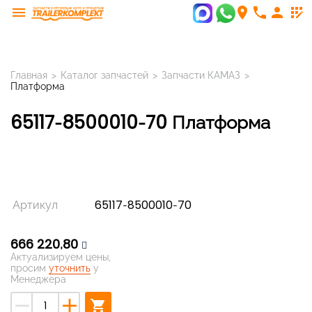
menu
room
phone
person
app_registration
Главная
>
Каталог запчастей
>
Запчасти КАМАЗ
>
Платформа
65117-8500010-70 Платформа
Артикул
65117-8500010-70
666 220,80
Актуализируем цены,
просим
уточнить
у
Менеджера
remove
add
shopping_cart