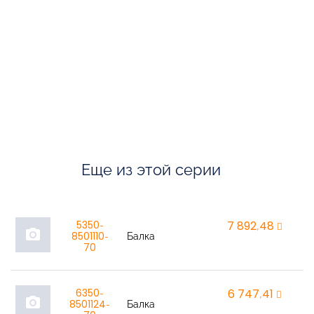
Еще из этой серии
5350-
7 892,48
r
photo_camera
8501110-
Балка
70
6350-
6 747,41
r
photo_camera
8501124-
Балка