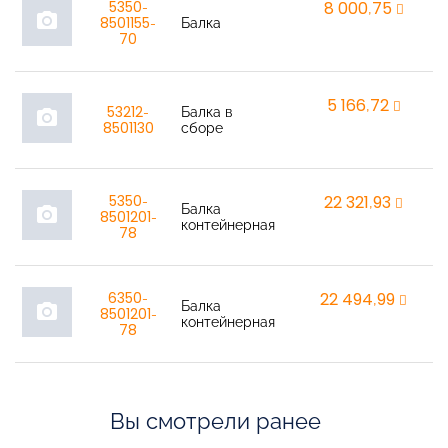
5350-
8 000,75
r
photo_camera
8501155-
Балка
70
5 166,72
r
53212-
Балка в
photo_camera
8501130
сборе
5350-
22 321,93
r
Балка
photo_camera
8501201-
контейнерная
78
6350-
22 494,99
r
Балка
photo_camera
8501201-
контейнерная
78
Вы смотрели ранее