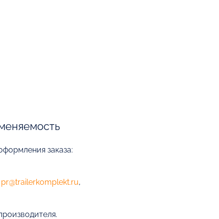
меняемость
оформления заказа:
е
pr@trailerkomplekt.ru
,
 производителя.