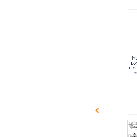
М
во
(пр
м
keyboard_arrow_left