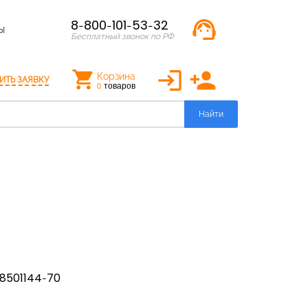
support_agent
8-800-101-53-32
Ы
Бесплатный звонок по РФ
login
person_add
Корзина
ИТЬ ЗАЯВКУ
товаров
0
Найти
-8501144-70