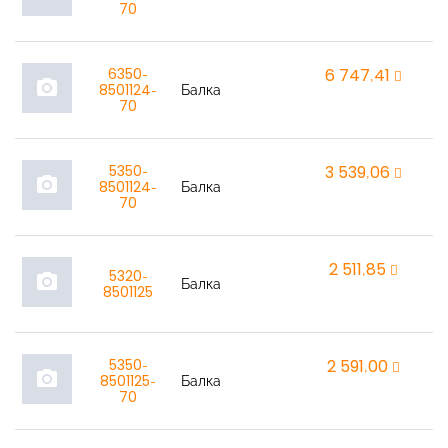
70
6350-
6 747,41
r
photo_camera
8501124-
Балка
70
5350-
3 539,06
r
photo_camera
8501124-
Балка
70
2 511,85
r
5320-
photo_camera
Балка
8501125
5350-
2 591,00
r
photo_camera
8501125-
Балка
70