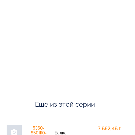
Еще из этой серии
5350-
7 892,48
r
photo_camera
8501110-
Балка