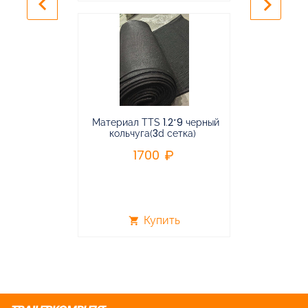
keyboard_arrow_left
keyboard_arrow_right
Материал TTS 1.2*9 черный
Подвес
кольчуга(3d сетка)
балансирная
1700
96
Купить
shopping_cart
shopping_cart