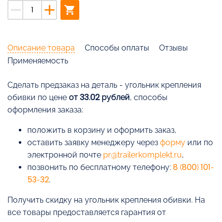
remove
add
shopping_cart
Описание товара
Способы оплаты
Отзывы
Применяемость
Cделать предзаказ на деталь - угольник крепления
обивки по цене
от 33.02 рублей
, способы
оформления заказа:
положить в корзину и оформить заказ,
оставить заявку менеджеру через
форму
или по
электронной почте
pr@trailerkomplekt.ru
,
позвонить по бесплатному телефону:
8 (800) 101-
53-32
.
Получить скидку на угольник крепления обивки. На
все товары предоставляется гарантия от