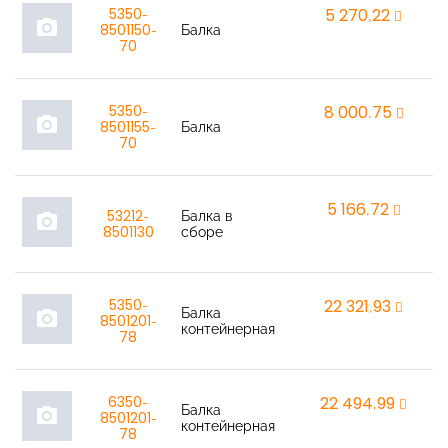
5350-
5 270,22
r
photo_camera
8501150-
Балка
70
5350-
8 000,75
r
photo_camera
8501155-
Балка
70
5 166,72
r
53212-
Балка в
photo_camera
8501130
сборе
5350-
22 321,93
r
Балка
photo_camera
8501201-
контейнерная
78
6350-
22 494,99
r
Балка
photo_camera
8501201-
контейнерная
78