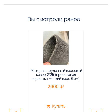
Вы смотрели ранее
Материал рулонный ворсовый
Материал р
ковер 2*25 (пресованая
ковёр 1.9*2
подложка мелкий ворс 6мм)
во
2600
2
Купить
shopping_cart
shopping_cart