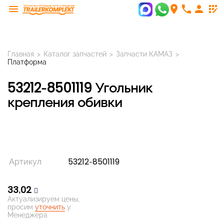
menu
room
phone
person
app_registration
Главная
>
Каталог запчастей
>
Запчасти КАМАЗ
>
Платформа
53212-8501119 Угольник
крепления обивки
Артикул
53212-8501119
33,02
Актуализируем цены,
просим
уточнить
у
Менеджера