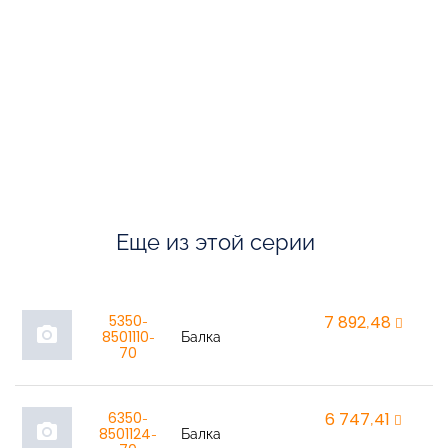
Еще из этой серии
5350-
7 892,48
r
photo_camera
8501110-
Балка
70
6350-
6 747,41
r
photo_camera
8501124-
Балка