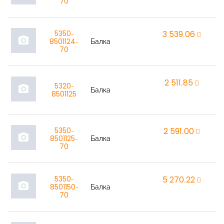
70
5350-
3 539,06
r
photo_camera
8501124-
Балка
70
2 511,85
r
5320-
photo_camera
Балка
8501125
5350-
2 591,00
r
photo_camera
8501125-
Балка
70
5350-
5 270,22
r
photo_camera
8501150-
Балка
70