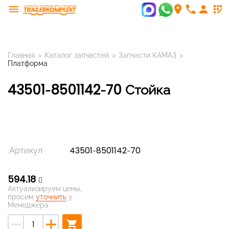
menu
room
phone
person
app_registration
Главная
>
Каталог запчастей
>
Запчасти КАМАЗ
>
Платформа
43501-8501142-70 Стойка
Артикул
43501-8501142-70
594,18
Актуализируем цены,
просим
уточнить
у
Менеджера
remove
add
shopping_cart