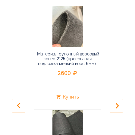
Материал рулонный ворсовый
Материал р
ковер 2*25 (пресованая
ковёр 1.9*2
подложка мелкий ворс 6мм)
во
2600
2
Купить
shopping_cart
shopping_cart
keyboard_arrow_left
keyboard_arrow_right