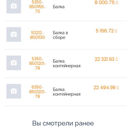
5350-
8 000,75
r
photo_camera
8501155-
Балка
70
5 166,72
r
53212-
Балка в
photo_camera
8501130
сборе
5350-
22 321,93
r
Балка
photo_camera
8501201-
контейнерная
78
6350-
22 494,99
r
Балка
photo_camera
8501201-
контейнерная
78
Вы смотрели ранее