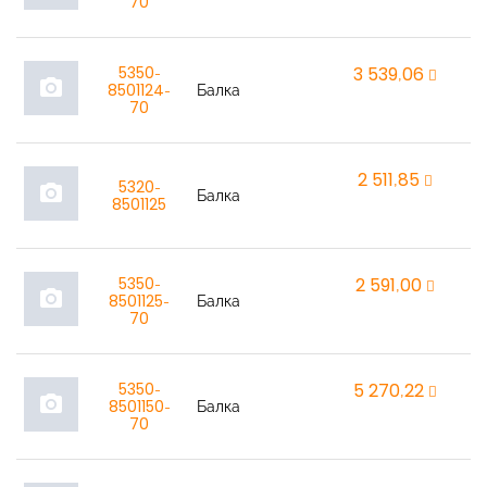
70
5350-
3 539,06
r
photo_camera
8501124-
Балка
70
2 511,85
r
5320-
photo_camera
Балка
8501125
5350-
2 591,00
r
photo_camera
8501125-
Балка
70
5350-
5 270,22
r
photo_camera
8501150-
Балка
70