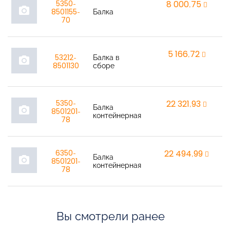
5350-
8 000,75
r
photo_camera
8501155-
Балка
70
5 166,72
r
53212-
Балка в
photo_camera
8501130
сборе
5350-
22 321,93
r
Балка
photo_camera
8501201-
контейнерная
78
6350-
22 494,99
r
Балка
photo_camera
8501201-
контейнерная
78
Вы смотрели ранее