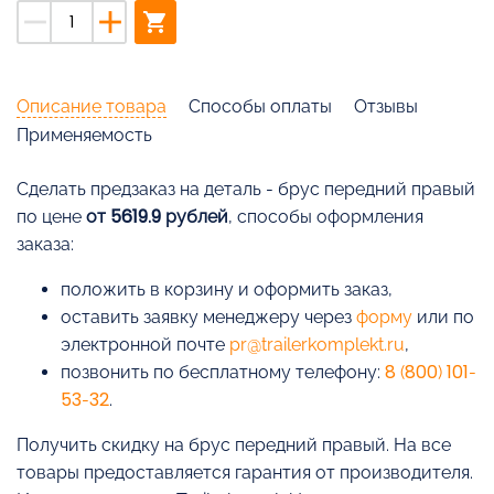
remove
add
shopping_cart
Описание товара
Способы оплаты
Отзывы
Применяемость
Cделать предзаказ на деталь - брус передний правый
по цене
от 5619.9 рублей
, способы оформления
заказа:
положить в корзину и оформить заказ,
оставить заявку менеджеру через
форму
или по
электронной почте
pr@trailerkomplekt.ru
,
позвонить по бесплатному телефону:
8 (800) 101-
53-32
.
Получить скидку на брус передний правый. На все
товары предоставляется гарантия от производителя.