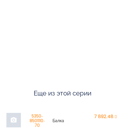
Еще из этой серии
5350-
7 892,48
r
photo_camera
8501110-
Балка
70