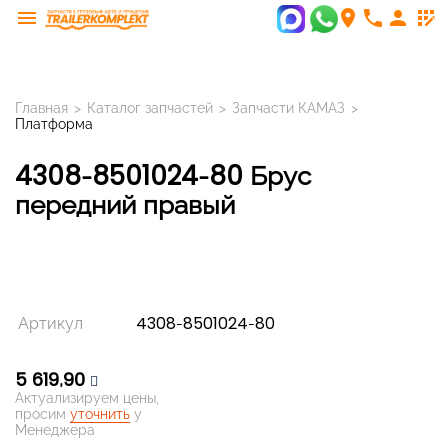
menu
room
phone
person
app_registration
Главная
>
Каталог запчастей
>
Запчасти КАМАЗ
>
Платформа
4308-8501024-80 Брус
передний правый
Артикул
4308-8501024-80
5 619,90
Актуализируем цены,
просим
уточнить
у
Менеджера