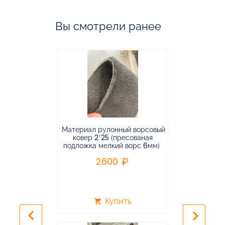
Вы смотрели ранее
Материал рулонный ворсовый
Материал р
ковер 2*25 (пресованая
ковёр 1.9*2
подложка мелкий ворс 6мм)
во
2600
2
Купить
shopping_cart
shopping_cart
keyboard_arrow_left
keyboard_arrow_right