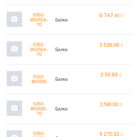
6350-
6 747,41
r
photo_camera
8501124-
Балка
70
5350-
3 539,06
r
photo_camera
8501124-
Балка
70
2 511,85
r
5320-
photo_camera
Балка
8501125
5350-
2 591,00
r
photo_camera
8501125-
Балка
70
5350-
5 270,22