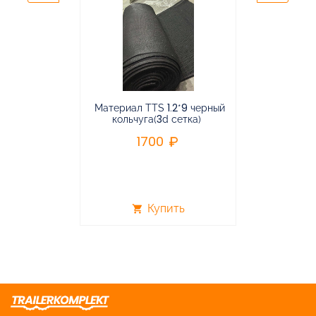
Материал TTS 1.2*9 черный
Подвес
кольчуга(3d сетка)
балансирная
1700
96
Купить
shopping_cart
shopping_cart