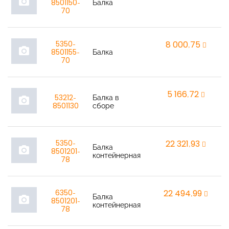
r
photo_camera
8501150-
Балка
70
5350-
8 000,75
r
photo_camera
8501155-
Балка
70
5 166,72
r
53212-
Балка в
photo_camera
8501130
сборе
5350-
22 321,93
r
Балка
photo_camera
8501201-
контейнерная
78
6350-
22 494,99
r
Балка
photo_camera
8501201-
контейнерная
78