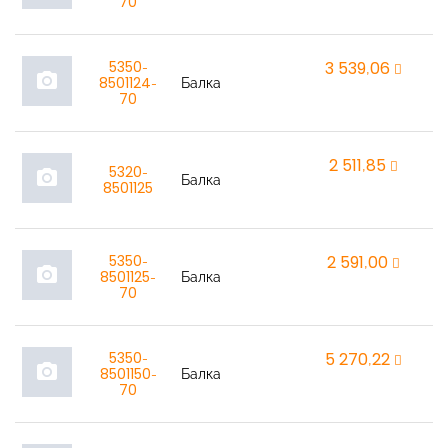
70
5350-
3 539,06
r
photo_camera
8501124-
Балка
70
2 511,85
r
5320-
photo_camera
Балка
8501125
5350-
2 591,00
r
photo_camera
8501125-
Балка
70
5350-
5 270,22
r
photo_camera
8501150-
Балка
70