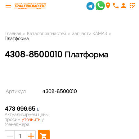
menu
room
phone
person
app_registration
Главная
>
Каталог запчастей
>
Запчасти КАМАЗ
>
Платформа
4308-8500010 Платформа
Артикул
4308-8500010
473 696,65
Актуализируем цены,
просим
уточнить
у
Менеджера
remove
add
shopping_cart