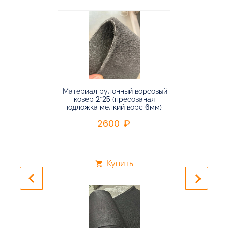
Материал рулонный ворсовый
Материал р
ковер 2*25 (пресованая
ковёр 1.9*2
подложка мелкий ворс 6мм)
во
2600
2
Купить
shopping_cart
shopping_cart
keyboard_arrow_left
keyboard_arrow_right