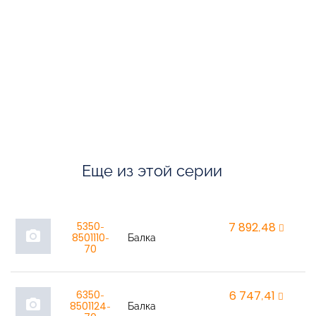
Еще из этой серии
5350-
7 892,48
r
photo_camera
8501110-
Балка
70
6350-
6 747,41
r
photo_camera
8501124-
Балка