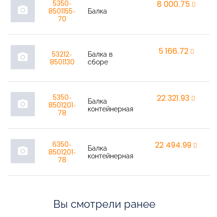
5350-
8 000,75
r
photo_camera
8501155-
Балка
70
5 166,72
r
53212-
Балка в
photo_camera
8501130
сборе
5350-
22 321,93
r
Балка
photo_camera
8501201-
контейнерная
78
6350-
22 494,99
r
Балка
photo_camera
8501201-
контейнерная
78
Вы смотрели ранее