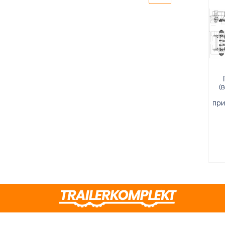
(
при