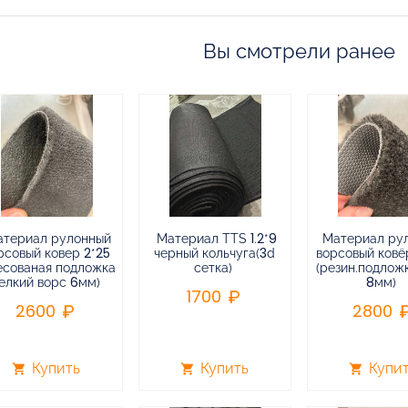
Вы смотрели ранее
атериал рулонный
Материал TTS 1.2*9
Материал ру
рсовый ковер 2*25
черный кольчуга(3d
ворсовый ковёр
есованая подложка
сетка)
(резин.подлож
елкий ворс 6мм)
8мм)
1700
2600
2800
Купить
Купить
Купи
shopping_cart
shopping_cart
shopping_cart