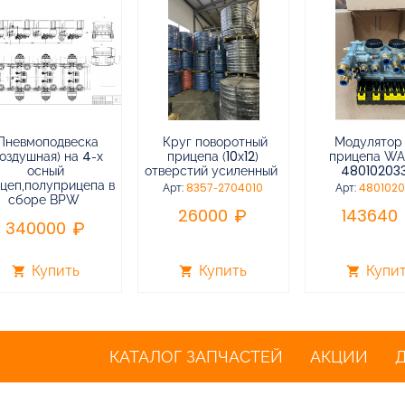
Пневмоподвеска
Круг поворотный
Модулятор
воздушная) на 4-х
прицепа (10х12)
прицепа W
осный
отверстий усиленный
48010203
цеп,полуприцепа в
Арт:
8357-2704010
Арт:
480102
сборе BPW
26000
143640
340000
Купить
Купить
Купи
shopping_cart
shopping_cart
shopping_cart
КАТАЛОГ ЗАПЧАСТЕЙ
АКЦИИ