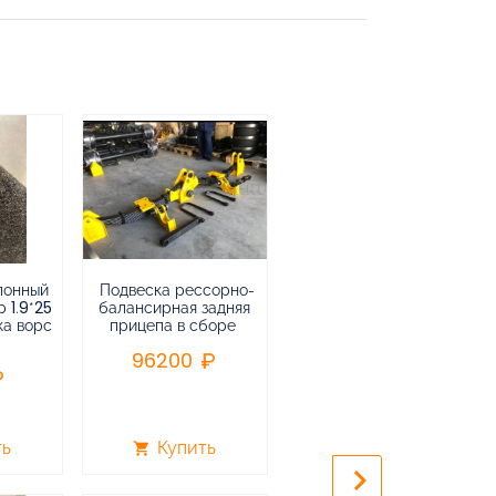
лонный
Подвеска рессорно-
Подвеска
 1.9*25
балансирная задняя
низкорамная
ка ворс
прицепа в сборе
воздушная
пневматическая на 3-х
96200
осный
полуприцеп,прицеп
240000
ть
Купить
Купить
shopping_cart
shopping_cart
keyboard_arrow_right