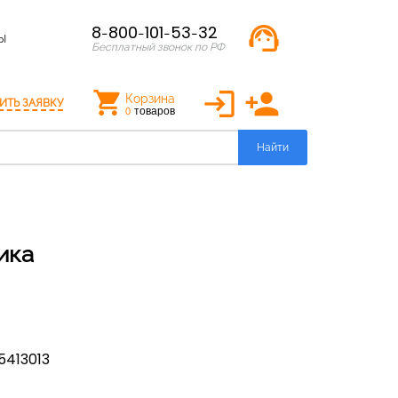
support_agent
8-800-101-53-32
Ы
Бесплатный звонок по РФ
login
person_add
Корзина
ИТЬ ЗАЯВКУ
товаров
0
Найти
ика
5413013