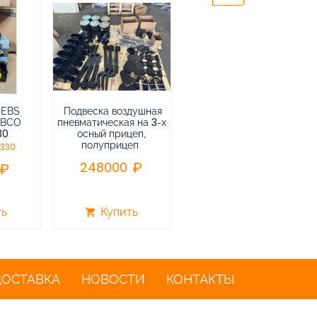
 EBS
Подвеска воздушная
Пневмоподвеска
ABCO
пневматическая на 3-х
воздушная прицепа (не
30
осный прицеп,
подъемная) в сборе
полуприцеп
0330
75000
248000
ть
Купить
Купить
shopping_cart
shopping_cart
ДОСТАВКА
НОВОСТИ
КОНТАКТЫ