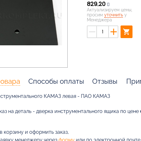
829,20
Актуализируем цены,
просим
уточнить
у
Менеджера
remove
add
shopping_cart
товара
Способы оплаты
Отзывы
При
нструментального КАМАЗ левая - ПАО КАМАЗ
каз на деталь - дверка инструментального ящика по цене
в корзину и оформить заказ,
заявку менеджеру через
форму
или по электронной почт