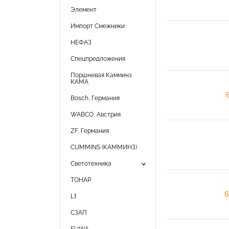
Элемент
Импорт Смежники
НЕФАЗ
Спецпредложения
Поршневая Камминз
КАМА
Bosch, Германия
WABCO, Австрия
ZF, Германия
CUMMINS (КАММИНЗ)
keyboard_arrow_down
Светотехника
ТОНАР
6
L1
СЗАП