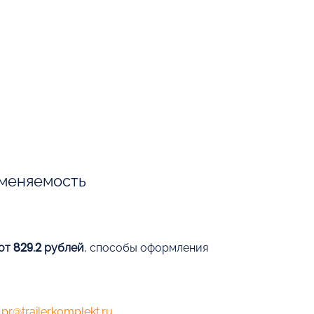
меняемость
от 829.2 рублей
, способы оформления
е
pr@trailerkomplekt.ru
,