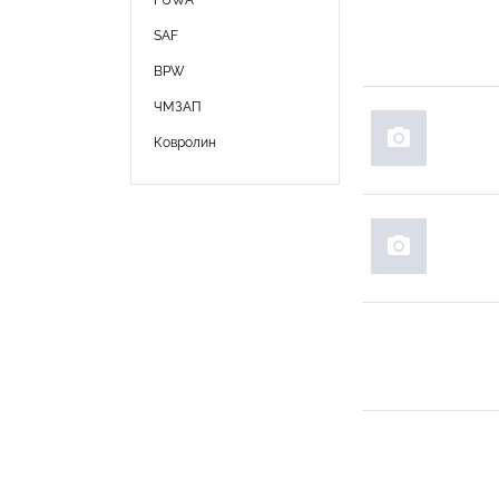
FUWA
SAF
BPW
ЧМЗАП
photo_camera
Ковролин
photo_camera