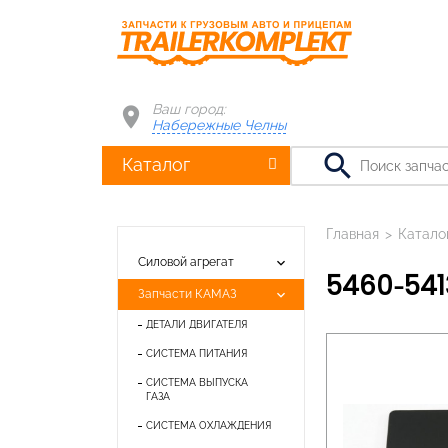
Ваш город:
Набережные Челны
search
Каталог
Главная
>
Катало
keyboard_arrow_down
Силовой агрегат
5460-54
keyboard_arrow_down
Запчасти КАМАЗ
ДЕТАЛИ ДВИГАТЕЛЯ
СИСТЕМА ПИТАНИЯ
СИСТЕМА ВЫПУСКА
ГАЗА
СИСТЕМА ОХЛАЖДЕНИЯ