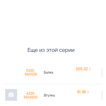
Еще из этой серии
255,32
rem
5320-
Балка
5601219
61,36
rem
4326-
photo_camera
Втулка
5614600