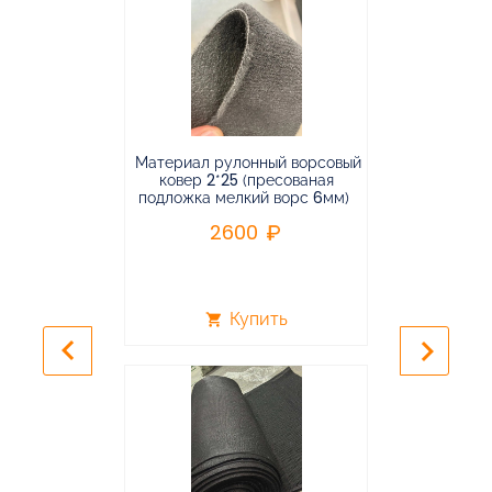
Материал рулонный ворсовый
Материал р
ковер 2*25 (пресованая
ковёр 1.9*2
подложка мелкий ворс 6мм)
во
2600
2
Купить
shopping_cart
shopping_cart
keyboard_arrow_left
keyboard_arrow_right