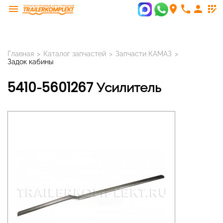
menu
room
phone
person
app_registration
Главная
>
Каталог запчастей
>
Запчасти КАМАЗ
>
Задок кабины
5410-5601267 Усилитель