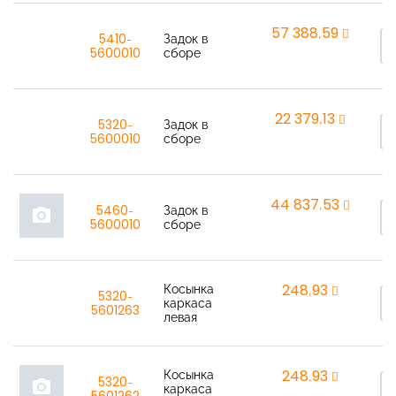
57 388,59
rem
5410-
Задок в
5600010
сборе
22 379,13
rem
5320-
Задок в
5600010
сборе
44 837,53
rem
5460-
Задок в
photo_camera
5600010
сборе
Косынка
248,93
rem
5320-
каркаса
5601263
левая
Косынка
248,93
rem
5320-
photo_camera
каркаса