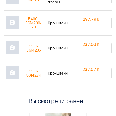
5601262
правая
5460-
297,79
rem
photo_camera
5614230-
Кронштейн
70
237,06
rem
55111-
photo_camera
Кронштейн
5614235
237,07
rem
55111-
photo_camera
Кронштейн
5614234
Вы смотрели ранее