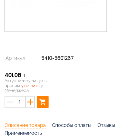
Артикул
5410-5601267
401,08
Актуализируем цены,
просим
уточнить
у
Менеджера
remove
add
shopping_cart
Описание товара
Способы оплаты
Отзывы
Применяемость