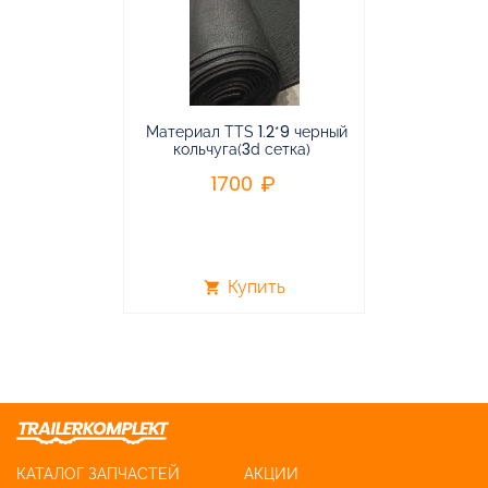
Материал TTS 1.2*9 черный
Подвес
кольчуга(3d сетка)
балансирная
1700
96
Купить
shopping_cart
shopping_cart
КАТАЛОГ ЗАПЧАСТЕЙ
АКЦИИ