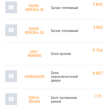
3 840,
53205-
photo_camera
Бачок топливный
8106264-10
3 922,
53205-
photo_camera
Бачок топливный
8106264-20
11 724,
5297-
Блок кранов
8106600
Блок
9 957,
photo_camera
A0055451313
переключателей
двери
1 171,8
52974-
Болт натяжения
photo_camera
8114124
ремня