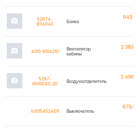
643,7
52974-
photo_camera
Бонка
8114043
2 383,
Вентилятор
photo_camera
4310-8104210
кабины
3 496,
5297-
photo_camera
Воздухоотделитель
8106040-20
679,8
A0015452409
Выключатель