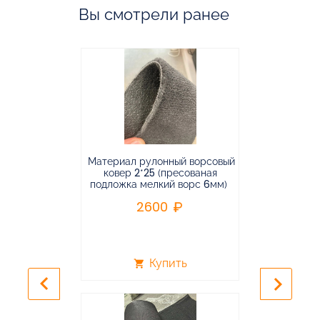
Вы смотрели ранее
Материал рулонный ворсовый
Материал р
ковер 2*25 (пресованая
ковёр 1.9*2
подложка мелкий ворс 6мм)
во
2600
2
Купить
shopping_cart
shopping_cart
keyboard_arrow_left
keyboard_arrow_right