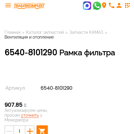
menu
room
phone
person
app_registration
Главная
>
Каталог запчастей
>
Запчасти КАМАЗ
>
Вентиляция и отопление
6540-8101290 Рамка фильтра
Артикул
6540-8101290
907,85
Актуализируем цены,
просим
уточнить
у
Менеджера
remove
add
shopping_cart