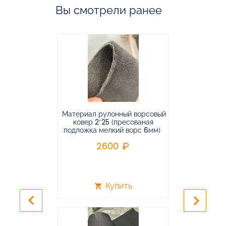
Вы смотрели ранее
Материал рулонный ворсовый
Материал р
ковер 2*25 (пресованая
ковёр 1.9*2
подложка мелкий ворс 6мм)
во
2600
2
Купить
shopping_cart
shopping_cart
keyboard_arrow_left
keyboard_arrow_right