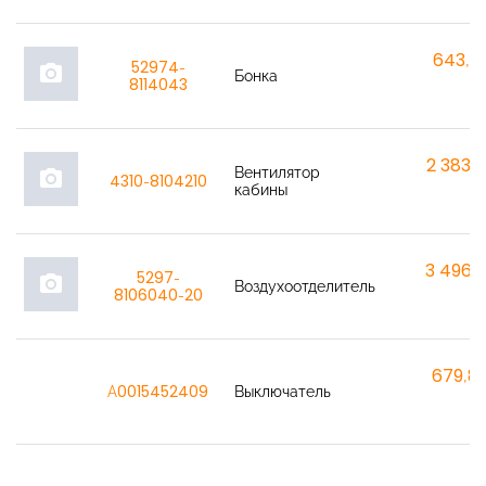
643,7
52974-
photo_camera
Бонка
8114043
2 383,
Вентилятор
photo_camera
4310-8104210
кабины
3 496,
5297-
photo_camera
Воздухоотделитель
8106040-20
679,8
A0015452409
Выключатель