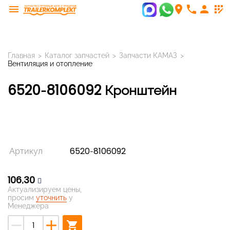
menu
room
phone
person
app_registration
Главная
>
Каталог запчастей
>
Запчасти КАМАЗ
>
Вентиляция и отопление
6520-8106092 Кронштейн
Артикул
6520-8106092
106,30
Актуализируем цены,
просим
уточнить
у
Менеджера
remove
add
shopping_cart