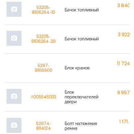
3 840,
53205-
photo_camera
Бачок топливный
8106264-10
3 922,
53205-
photo_camera
Бачок топливный
8106264-20
11 724,
5297-
Блок кранов
8106600
Блок
9 957,
photo_camera
A0055451313
переключателей
двери
1 171,8
52974-
Болт натяжения
photo_camera
8114124
ремня