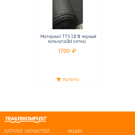
Материал TTS 1.2*9 черный
Подвес
кольчуга(3d сетка)
балансирная
1700
96
Купить
shopping_cart
shopping_cart
КАТАЛОГ ЗАПЧАСТЕЙ
АКЦИИ