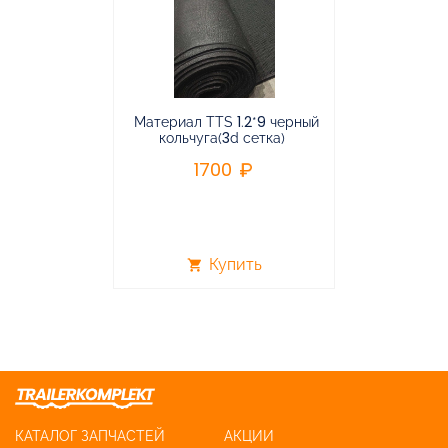
Материал TTS 1.2*9 черный
Подвес
кольчуга(3d сетка)
балансирная
1700
96
Купить
shopping_cart
shopping_cart
КАТАЛОГ ЗАПЧАСТЕЙ
АКЦИИ