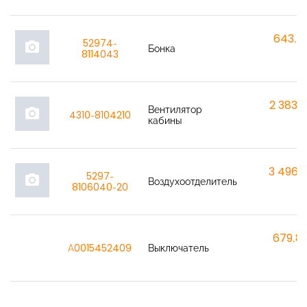
643,7
52974-
photo_camera
Бонка
8114043
2 383,
Вентилятор
photo_camera
4310-8104210
кабины
3 496,
5297-
photo_camera
Воздухоотделитель
8106040-20
679,8
A0015452409
Выключатель