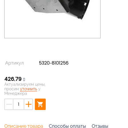
Артикул
5320-8101256
426,79
Актуализируем цены,
просим
уточнить
у
Менеджера
remove
add
shopping_cart
Описание товара
Способы оплаты
Отзывы