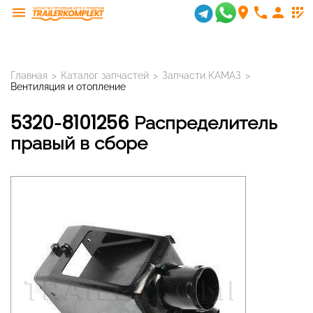
menu
room
phone
person
app_registration
Главная
>
Каталог запчастей
>
Запчасти КАМАЗ
>
Вентиляция и отопление
5320-8101256 Распределитель
правый в сборе