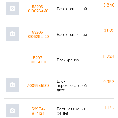
3 840,
53205-
photo_camera
Бачок топливный
8106264-10
3 922,
53205-
photo_camera
Бачок топливный
8106264-20
11 724,
5297-
Блок кранов
8106600
Блок
9 957,
photo_camera
A0055451313
переключателей
двери
1 171,8
52974-
Болт натяжения
photo_camera
8114124
ремня