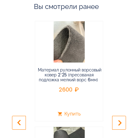
Вы смотрели ранее
Материал рулонный ворсовый
Материал р
ковер 2*25 (пресованая
ковёр 1.9*2
подложка мелкий ворс 6мм)
во
2600
2
Купить
shopping_cart
shopping_cart
keyboard_arrow_left
keyboard_arrow_right