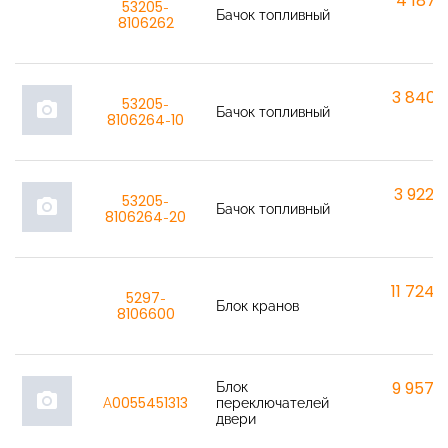
4 187,6
53205-
Бачок топливный
8106262
3 840,
53205-
photo_camera
Бачок топливный
8106264-10
3 922,
53205-
photo_camera
Бачок топливный
8106264-20
11 724,
5297-
Блок кранов
8106600
Блок
9 957,
photo_camera
A0055451313
переключателей
двери