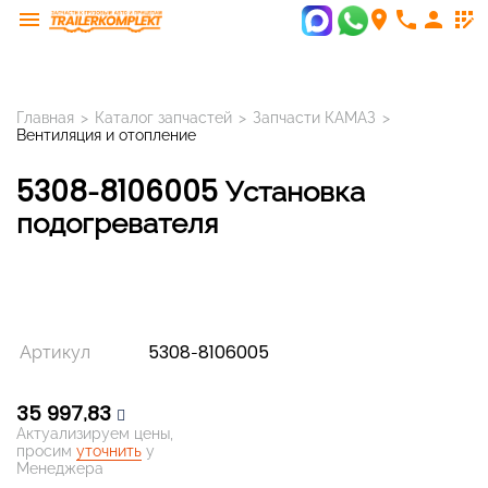
menu
room
phone
person
app_registration
Главная
>
Каталог запчастей
>
Запчасти КАМАЗ
>
Вентиляция и отопление
5308-8106005 Установка
подогревателя
Артикул
5308-8106005
35 997,83
Актуализируем цены,
просим
уточнить
у
Менеджера