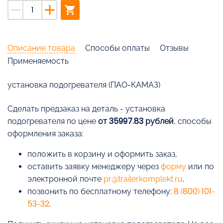
remove
add
shopping_cart
Описание товара
Способы оплаты
Отзывы
Применяемость
установка подогревателя (ПАО-КАМАЗ)
Cделать предзаказ на деталь - установка
подогревателя по цене
от 35997.83 рублей
, способы
оформления заказа:
положить в корзину и оформить заказ,
оставить заявку менеджеру через
форму
или по
электронной почте
pr@trailerkomplekt.ru
,
позвонить по бесплатному телефону:
8 (800) 101-
53-32
.