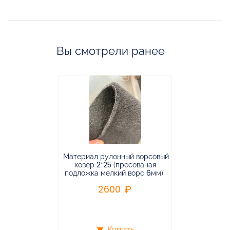
Вы смотрели ранее
Материал рулонный ворсовый
Материал р
ковер 2*25 (пресованая
ковёр 1.9*2
подложка мелкий ворс 6мм)
во
2600
2
Купить