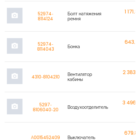
1 171,8
52974-
Болт натяжения
photo_camera
8114124
ремня
643,7
52974-
photo_camera
Бонка
8114043
2 383,
Вентилятор
photo_camera
4310-8104210
кабины
3 496,
5297-
photo_camera
Воздухоотделитель
8106040-20
679,8
A0015452409
Выключатель