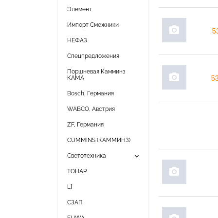
Элемент
Импорт Смежники
photo_camera
5
НЕФАЗ
Спецпредложения
Поршневая Камминз
photo_camera
КАМА
5
Bosch, Германия
WABCO, Австрия
ZF, Германия
CUMMINS (КАММИНЗ)
keyboard_arrow_down
Светотехника
photo_camera
ТОНАР
L1
СЗАП