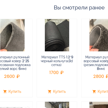
Вы смотрели ранее
атериал рулонный
Материал TTS 1.2*9
Материал ру
рсовый ковер 2*25
черный кольчуга(3d
ворсовый ковёр
есованая подложка
сетка)
(резин.подлож
елкий ворс 6мм)
8мм)
1700
2600
2800
Купить
Купить
Купи
shopping_cart
shopping_cart
shopping_cart