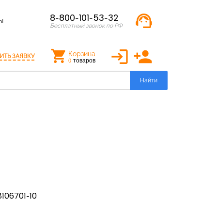
support_agent
8-800-101-53-32
Ы
Бесплатный звонок по РФ
login
person_add
Корзина
ИТЬ ЗАЯВКУ
товаров
0
Найти
106701-10