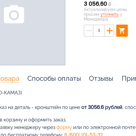
3 056,60
photo_camera
Актуализируем цены,
просим
уточнить
у
Менеджера
remove
add
shopping_cart
товара
Способы оплаты
Отзывы
При
О-КАМАЗ)
каз на деталь - кронштейн по цене
от 3056.6 рублей
, спо
в корзину и оформить заказ,
заявку менеджеру через
форму
или по электронной почт
 по бесплатному телефону:
8 (800) 101-53-32
.