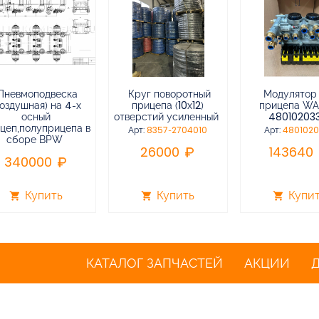
Пневмоподвеска
Круг поворотный
Модулятор
воздушная) на 4-х
прицепа (10х12)
прицепа W
осный
отверстий усиленный
48010203
цеп,полуприцепа в
Арт:
8357-2704010
Арт:
480102
сборе BPW
26000
143640
340000
Купить
Купить
Купи
shopping_cart
shopping_cart
shopping_cart
КАТАЛОГ ЗАПЧАСТЕЙ
АКЦИИ