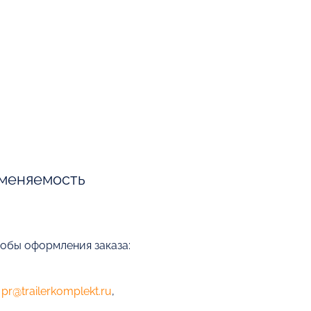
меняемость
собы оформления заказа:
е
pr@trailerkomplekt.ru
,