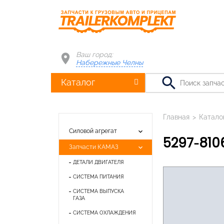
Ваш город:
Набережные Челны
search
Каталог
Главная
>
Катало
keyboard_arrow_down
Силовой агрегат
5297-81
keyboard_arrow_down
Запчасти КАМАЗ
ДЕТАЛИ ДВИГАТЕЛЯ
СИСТЕМА ПИТАНИЯ
СИСТЕМА ВЫПУСКА
ГАЗА
СИСТЕМА ОХЛАЖДЕНИЯ