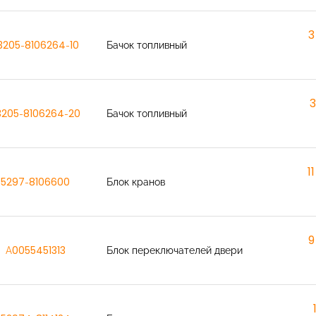
3
3205-8106264-10
Бачок топливный
3
3205-8106264-20
Бачок топливный
1
5297-8106600
Блок кранов
9
A0055451313
Блок переключателей двери