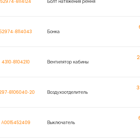
52974-8114124
Болт натяжения ремня
52974-8114043
Бонка
2
4310-8104210
Вентилятор кабины
3
297-8106040-20
Воздухоотделитель
A0015452409
Выключатель