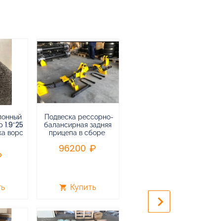
лонный
Подвеска рессорно-
Подвеска
 1.9*25
балансирная задняя
низкорамная
ка ворс
прицепа в сборе
воздушная
пневматическая на 3-х
96200
осный
полуприцеп,прицеп
240000
ть
Купить
Купить
shopping_cart
shopping_cart
keyboard_arrow_right