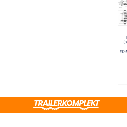
(
при