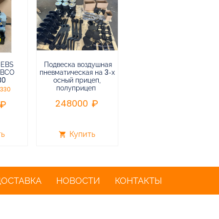
 EBS
Подвеска воздушная
Пневмоподвеска
ABCO
пневматическая на 3-х
воздушная прицепа (не
30
осный прицеп,
подъемная) в сборе
полуприцеп
0330
75000
248000
ть
Купить
Купить
shopping_cart
shopping_cart
ДОСТАВКА
НОВОСТИ
КОНТАКТЫ