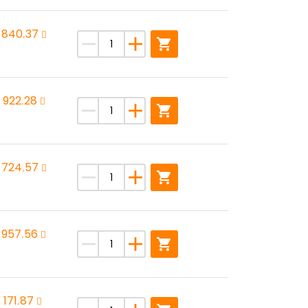
 840,37
remove
add
shopping_cart
 922,28
remove
add
shopping_cart
1 724,57
remove
add
shopping_cart
 957,56
remove
add
shopping_cart
1 171,87