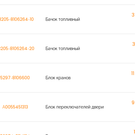
3
3205-8106264-10
Бачок топливный
3
3205-8106264-20
Бачок топливный
1
5297-8106600
Блок кранов
9
A0055451313
Блок переключателей двери