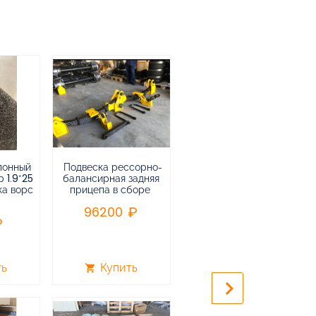
лонный
Подвеска рессорно-
Подвеска
 1.9*25
балансирная задняя
низкорамная
ка ворс
прицепа в сборе
воздушная
пневматическая на 3-х
96200
осный
полуприцеп,прицеп
240000
ть
Купить
Купить
shopping_cart
shopping_cart
keyboard_arrow_right