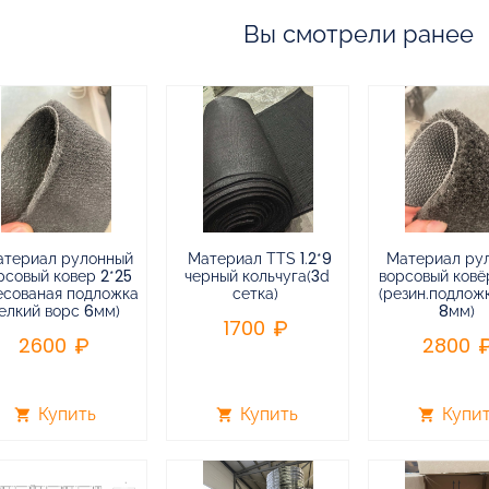
Вы смотрели ранее
атериал рулонный
Материал TTS 1.2*9
Материал ру
рсовый ковер 2*25
черный кольчуга(3d
ворсовый ковёр
есованая подложка
сетка)
(резин.подлож
елкий ворс 6мм)
8мм)
1700
2600
2800
Купить
Купить
Купи
shopping_cart
shopping_cart
shopping_cart