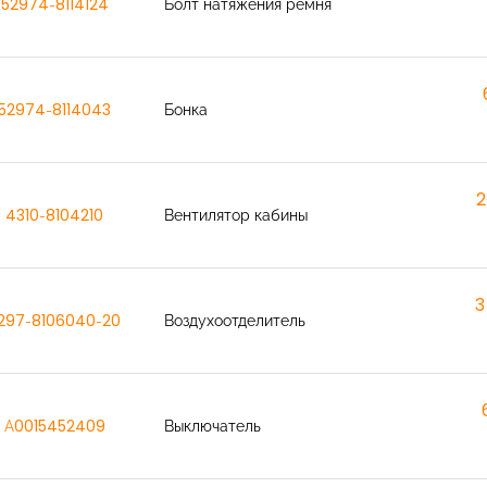
52974-8114124
Болт натяжения ремня
52974-8114043
Бонка
2
4310-8104210
Вентилятор кабины
3
297-8106040-20
Воздухоотделитель
A0015452409
Выключатель