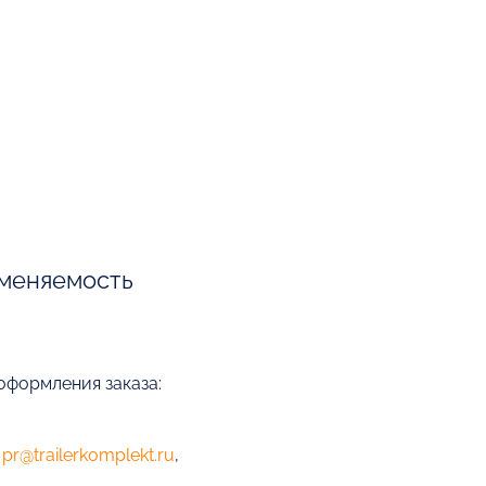
меняемость
оформления заказа:
е
pr@trailerkomplekt.ru
,