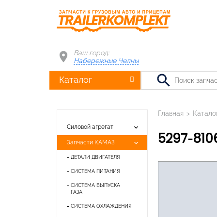
Ваш город:
Набережные Челны
search
Каталог
Главная
>
Катало
keyboard_arrow_down
Силовой агрегат
5297-81
keyboard_arrow_down
Запчасти КАМАЗ
ДЕТАЛИ ДВИГАТЕЛЯ
СИСТЕМА ПИТАНИЯ
СИСТЕМА ВЫПУСКА
ГАЗА
СИСТЕМА ОХЛАЖДЕНИЯ