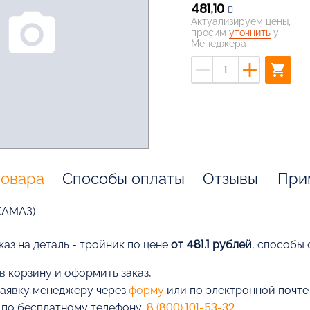
481,10
photo_camera
Актуализируем цены,
просим
уточнить
у
Менеджера
remove
add
shopping_cart
товара
Способы оплаты
Отзывы
При
КАМАЗ)
каз на деталь - тройник по цене
от 481.1 рублей
, способы 
в корзину и оформить заказ,
заявку менеджеру через
форму
или по электронной почт
 по бесплатному телефону:
8 (800) 101-53-32
.