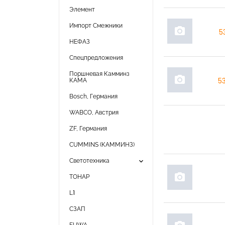
Элемент
Импорт Смежники
photo_camera
5
НЕФАЗ
Спецпредложения
Поршневая Камминз
photo_camera
КАМА
5
Bosch, Германия
WABCO, Австрия
ZF, Германия
CUMMINS (КАММИНЗ)
keyboard_arrow_down
Светотехника
photo_camera
ТОНАР
L1
СЗАП