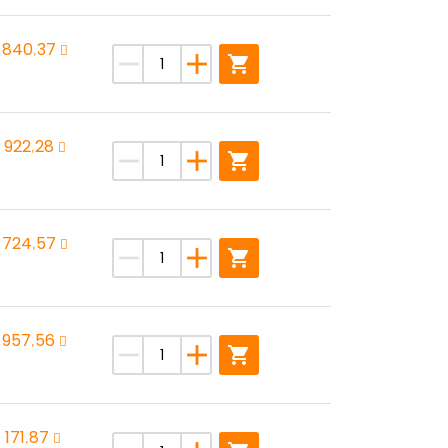
 840,37
remove
add
shopping_cart
 922,28
remove
add
shopping_cart
1 724,57
remove
add
shopping_cart
 957,56
remove
add
shopping_cart
1 171,87