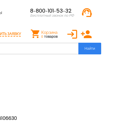
support_agent
8-800-101-53-32
Ы
Бесплатный звонок по РФ
login
person_add
Корзина
ИТЬ ЗАЯВКУ
товаров
0
Найти
8106630