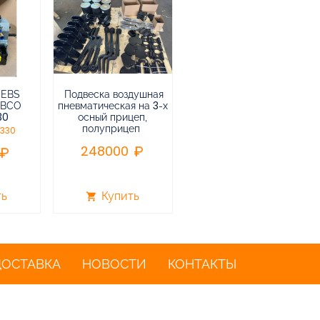
 EBS
Подвеска воздушная
Пневмоподвеска
ABCO
пневматическая на 3-х
воздушная прицепа (не
30
осный прицеп,
подъемная) в сборе
полуприцеп
0330
75000
248000
ть
Купить
Купить
shopping_cart
shopping_cart
ДОСТАВКА
НОВОСТИ
КОНТАКТЫ