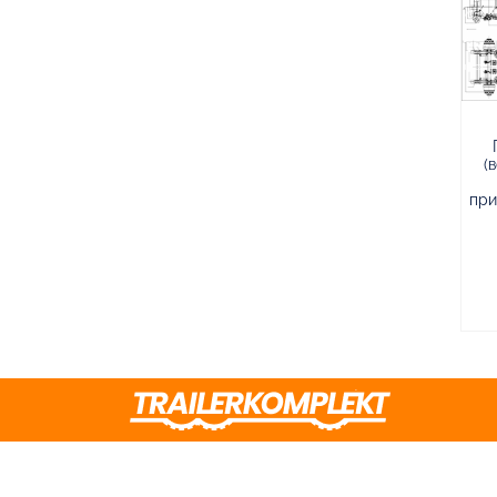
(
при