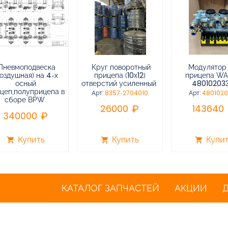
Пневмоподвеска
Круг поворотный
Модулятор
воздушная) на 4-х
прицепа (10х12)
прицепа W
осный
отверстий усиленный
48010203
цеп,полуприцепа в
Арт:
8357-2704010
Арт:
480102
сборе BPW
26000
143640
340000
Купить
Купить
Купи
shopping_cart
shopping_cart
shopping_cart
КАТАЛОГ ЗАПЧАСТЕЙ
АКЦИИ