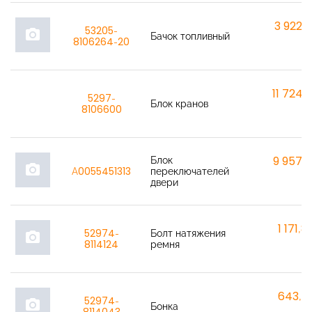
3 922,
53205-
photo_camera
Бачок топливный
8106264-20
11 724,
5297-
Блок кранов
8106600
Блок
9 957,
photo_camera
A0055451313
переключателей
двери
1 171,8
52974-
Болт натяжения
photo_camera
8114124
ремня
643,7
52974-
photo_camera
Бонка