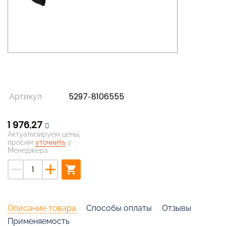
Артикул
5297-8106555
1 976,27
Актуализируем цены,
просим
уточнить
у
Менеджера
remove
add
shopping_cart
Описание товара
Способы оплаты
Отзывы
Применяемость