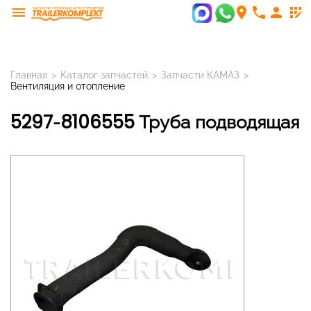
menu
room
phone
person
app_registration
Главная
>
Каталог запчастей
>
Запчасти КАМАЗ
>
Вентиляция и отопление
5297-8106555 Труба подводящая