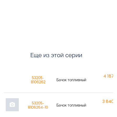
Еще из этой серии
4 187,6
53205-
Бачок топливный
8106262
3 840,
53205-
photo_camera
Бачок топливный
8106264-10