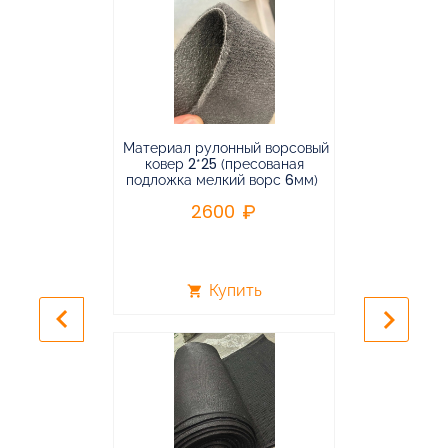
Материал рулонный ворсовый
Материал р
ковер 2*25 (пресованая
ковёр 1.9*2
подложка мелкий ворс 6мм)
во
2600
2
Купить
shopping_cart
shopping_cart
keyboard_arrow_left
keyboard_arrow_right