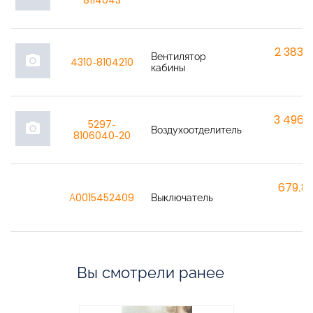
8114043
2 383,
Вентилятор
photo_camera
4310-8104210
кабины
3 496,
5297-
photo_camera
Воздухоотделитель
8106040-20
679,8
A0015452409
Выключатель
Вы смотрели ранее