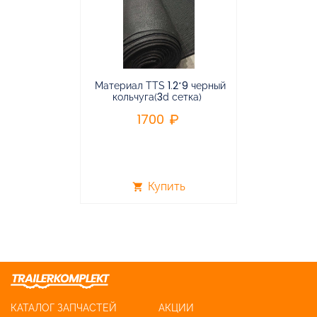
Материал TTS 1.2*9 черный
Подвес
кольчуга(3d сетка)
балансирная
1700
96
Купить
shopping_cart
shopping_cart
КАТАЛОГ ЗАПЧАСТЕЙ
АКЦИИ