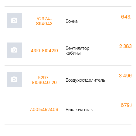
643,7
52974-
photo_camera
Бонка
8114043
2 383,
Вентилятор
photo_camera
4310-8104210
кабины
3 496,
5297-
photo_camera
Воздухоотделитель
8106040-20
679,8
A0015452409
Выключатель