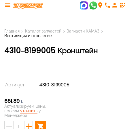
menu
room
phone
person
app_registration
Главная
>
Каталог запчастей
>
Запчасти КАМАЗ
>
Вентиляция и отопление
4310-8199005 Кронштейн
Артикул
4310-8199005
661,89
Актуализируем цены,
просим
уточнить
у
Менеджера
remove
add
shopping_cart