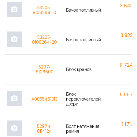
3 840,
53205-
photo_camera
Бачок топливный
8106264-10
3 922,
53205-
photo_camera
Бачок топливный
8106264-20
11 724,
5297-
Блок кранов
8106600
Блок
9 957,
photo_camera
A0055451313
переключателей
двери
1 171,8
52974-
Болт натяжения
photo_camera
8114124
ремня