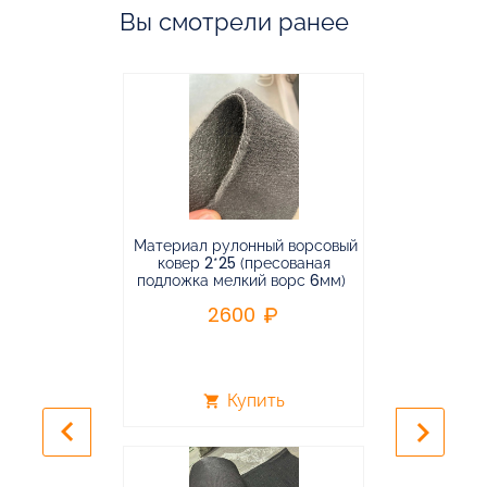
Вы смотрели ранее
Материал рулонный ворсовый
Материал р
ковер 2*25 (пресованая
ковёр 1.9*2
подложка мелкий ворс 6мм)
во
2600
2
Купить
shopping_cart
shopping_cart
keyboard_arrow_left
keyboard_arrow_right