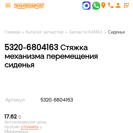
menu
room
phone
person
app_registration
Главная
>
Каталог запчастей
>
Запчасти КАМАЗ
>
Сиденья
5320-6804163 Стяжка
механизма перемещения
сиденья
Артикул
5320-6804163
17,62
Актуализируем цены,
просим
уточнить
у
Менеджера