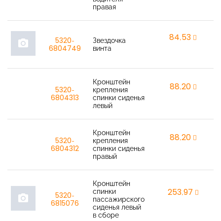
правая
84,53
r
5320-
Звездочка
photo_camera
6804749
винта
Кронштейн
88,20
r
5320-
крепления
6804313
спинки сиденья
левый
Кронштейн
88,20
r
5320-
крепления
6804312
спинки сиденья
правый
Кронштейн
спинки
253,97
r
5320-
photo_camera
пассажирского
6815076
сиденья левый
в сборе