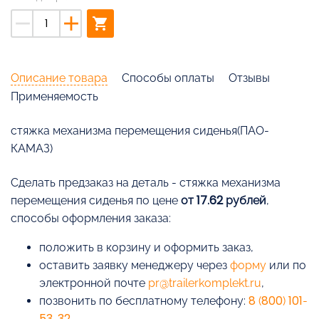
remove
add
shopping_cart
Описание товара
Способы оплаты
Отзывы
Применяемость
стяжка механизма перемещения сиденья(ПАО-
КАМАЗ)
Cделать предзаказ на деталь - стяжка механизма
перемещения сиденья по цене
от 17.62 рублей
,
способы оформления заказа:
положить в корзину и оформить заказ,
оставить заявку менеджеру через
форму
или по
электронной почте
pr@trailerkomplekt.ru
,
позвонить по бесплатному телефону:
8 (800) 101-
53-32
.