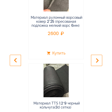
Материал рулонный ворсовый
Материал р
ковер 2*25 (пресованая
ковёр 1.9*2
подложка мелкий ворс 6мм)
во
2600
2
Купить
shopping_cart
shopping_cart
keyboard_arrow_left
keyboard_arrow_right
Материал TTS 1.2*9 черный
Подвес
кольчуга(3d сетка)
балансирная