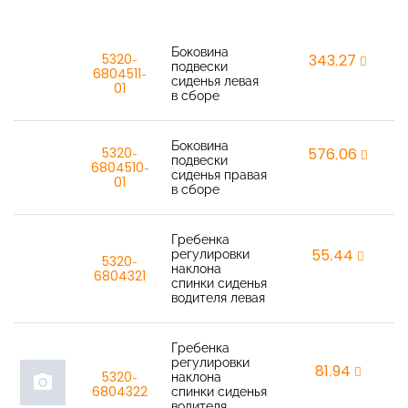
Боковина
5320-
343,27
r
подвески
6804511-
сиденья левая
01
в сборе
Боковина
5320-
576,06
r
подвески
6804510-
сиденья правая
01
в сборе
Гребенка
регулировки
55,44
r
5320-
наклона
6804321
спинки сиденья
водителя левая
Гребенка
регулировки
81,94
r
5320-
наклона
photo_camera
6804322
спинки сиденья
водителя