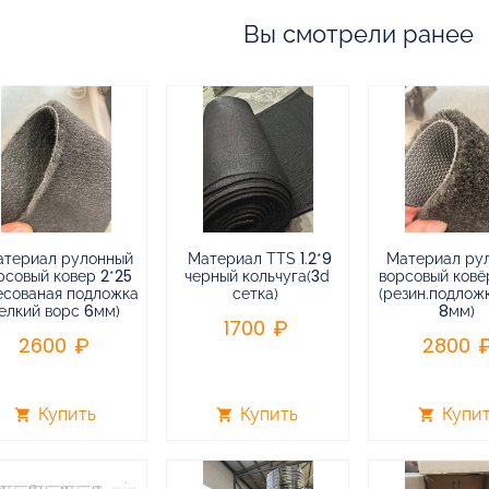
Вы смотрели ранее
атериал рулонный
Материал TTS 1.2*9
Материал ру
рсовый ковер 2*25
черный кольчуга(3d
ворсовый ковёр
есованая подложка
сетка)
(резин.подлож
елкий ворс 6мм)
8мм)
1700
2600
2800
Купить
Купить
Купи
shopping_cart
shopping_cart
shopping_cart