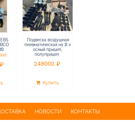
 EBS
Подвеска воздушная
Пневмоподвеска
ABCO
пневматическая на 3-х
воздушная прицепа (не
30
осный прицеп,
подъемная) в сборе
полуприцеп
0330
75000
248000
ть
Купить
Купить
shopping_cart
shopping_cart
ДОСТАВКА
НОВОСТИ
КОНТАКТЫ