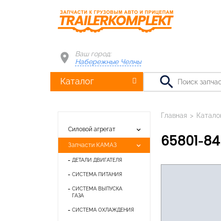
Ваш город:
Набережные Челны
search
Каталог
Главная
>
Катало
keyboard_arrow_down
Силовой агрегат
65801-8
keyboard_arrow_down
Запчасти КАМАЗ
ДЕТАЛИ ДВИГАТЕЛЯ
СИСТЕМА ПИТАНИЯ
СИСТЕМА ВЫПУСКА
ГАЗА
СИСТЕМА ОХЛАЖДЕНИЯ