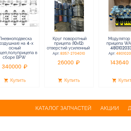
Пневмоподвеска
Круг поворотный
Модулятор
воздушная) на 4-х
прицепа (10х12)
прицепа W
осный
отверстий усиленный
48010203
цеп,полуприцепа в
Арт:
8357-2704010
Арт:
480102
сборе BPW
26000
143640
340000
Купить
Купить
Купи
shopping_cart
shopping_cart
shopping_cart
КАТАЛОГ ЗАПЧАСТЕЙ
АКЦИИ