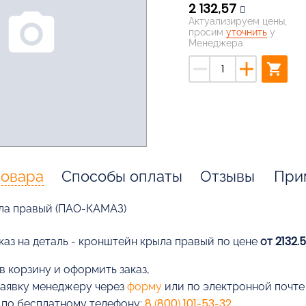
2 132,57
photo_camera
Актуализируем цены,
просим
уточнить
у
Менеджера
remove
add
shopping_cart
товара
Способы оплаты
Отзывы
При
ла правый (ПАО-КАМАЗ)
каз на деталь - кронштейн крыла правый по цене
от 2132.
в корзину и оформить заказ,
заявку менеджеру через
форму
или по электронной почт
 по бесплатному телефону:
8 (800) 101-53-32
.