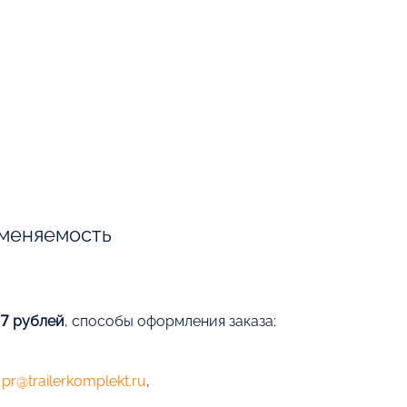
меняемость
57 рублей
, способы оформления заказа:
е
pr@trailerkomplekt.ru
,