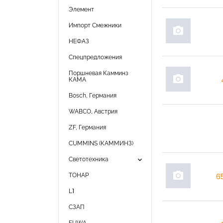
Элемент
Импорт Смежники
photo_camera
НЕФАЗ
Спецпредложения
Поршневая Камминз
photo_camera
КАМА
Bosch, Германия
WABCO, Австрия
ZF, Германия
CUMMINS (КАММИНЗ)
keyboard_arrow_down
Светотехника
photo_camera
ТОНАР
6
L1
СЗАП