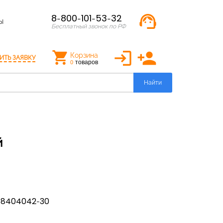
support_agent
8-800-101-53-32
Ы
Бесплатный звонок по РФ
login
person_add
Корзина
ИТЬ ЗАЯВКУ
товаров
0
Найти
й
-8404042-30