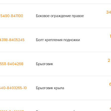
34
5490-8411100
Боковое ограждение правое
43118-8405245
Болт крепления подножки
2
5511-8404268
Брызговик
540-8403265-10
Брызговик крыла