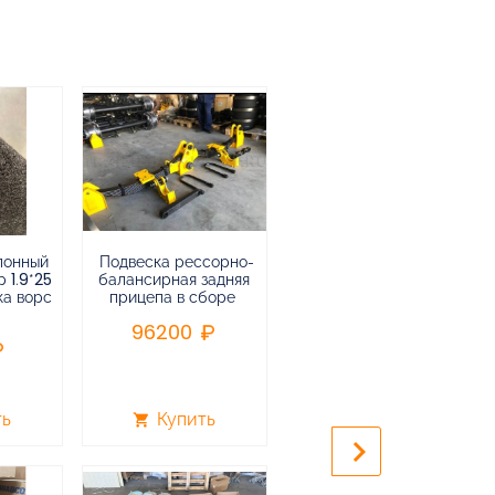
лонный
Подвеска рессорно-
Подвеска
 1.9*25
балансирная задняя
низкорамная
ка ворс
прицепа в сборе
воздушная
пневматическая на 3-х
96200
осный
полуприцеп,прицеп
240000
ть
Купить
Купить
shopping_cart
shopping_cart
keyboard_arrow_right