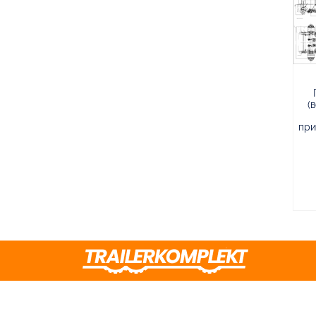
(
при