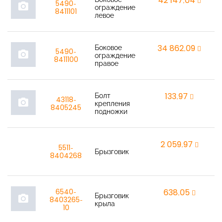
42 147,04
r
5490-
photo_camera
ограждение
8411101
левое
Боковое
34 862,09
r
5490-
photo_camera
ограждение
8411100
правое
Болт
133,97
r
43118-
photo_camera
крепления
8405245
подножки
2 059,97
r
5511-
Брызговик
8404268
6540-
638,05
r
Брызговик
photo_camera
8403265-
крыла
10