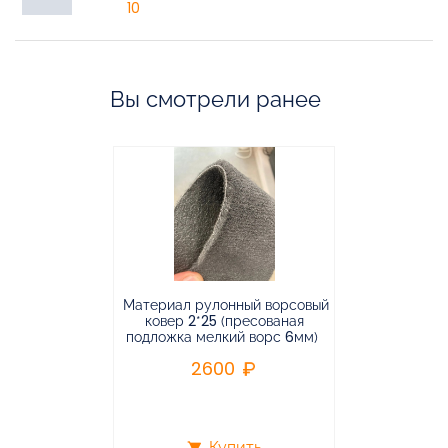
10
Вы смотрели ранее
Материал рулонный ворсовый
Материал р
ковер 2*25 (пресованая
ковёр 1.9*2
подложка мелкий ворс 6мм)
во
2600
2
Купить