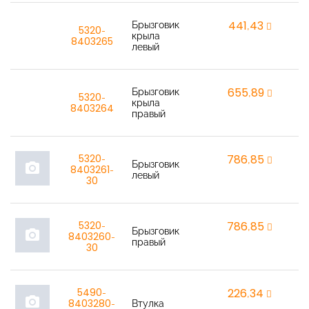
Брызговик
441,43
r
5320-
крыла
8403265
левый
Брызговик
655,89
r
5320-
крыла
8403264
правый
5320-
786,85
r
Брызговик
photo_camera
8403261-
левый
30
5320-
786,85
r
Брызговик
photo_camera
8403260-
правый
30
5490-
226,34
r
photo_camera
8403280-
Втулка