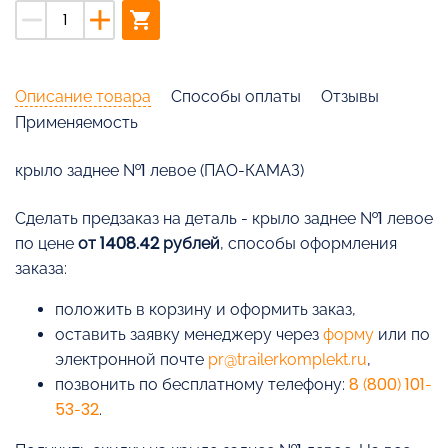
remove
add
shopping_cart
Описание товара
Способы оплаты
Отзывы
Применяемость
крыло заднее №1 левое (ПАО-КАМАЗ)
Cделать предзаказ на деталь - крыло заднее №1 левое
по цене
от 1408.42 рублей
, способы оформления
заказа:
положить в корзину и оформить заказ,
оставить заявку менеджеру через
форму
или по
электронной почте
pr@trailerkomplekt.ru
,
позвонить по бесплатному телефону:
8 (800) 101-
53-32
.