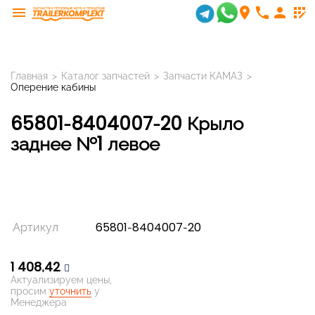
menu
room
phone
person
app_registration
Главная
>
Каталог запчастей
>
Запчасти КАМАЗ
>
Оперение кабины
65801-8404007-20 Крыло
заднее №1 левое
Артикул
65801-8404007-20
1 408,42
Актуализируем цены,
просим
уточнить
у
Менеджера