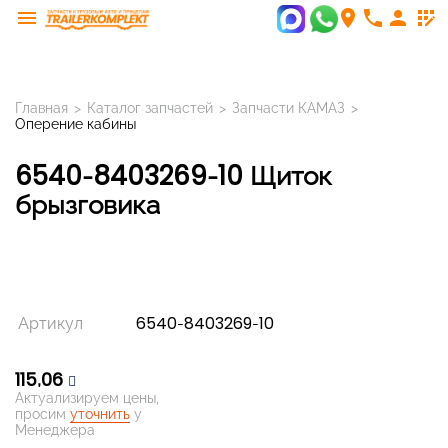
menu
room
phone
person
app_registration
Главная
>
Каталог запчастей
>
Запчасти КАМАЗ
>
Оперение кабины
6540-8403269-10 Щиток
брызговика
Артикул
6540-8403269-10
115,06
Актуализируем цены,
просим
уточнить
у
Менеджера