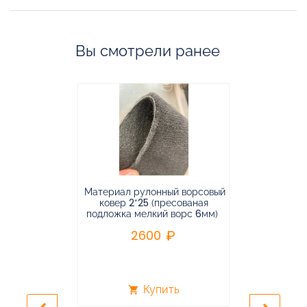
Вы смотрели ранее
Материал рулонный ворсовый
Материал р
ковер 2*25 (пресованая
ковёр 1.9*2
подложка мелкий ворс 6мм)
во
2600
2
Купить
shopping_cart
shopping_cart