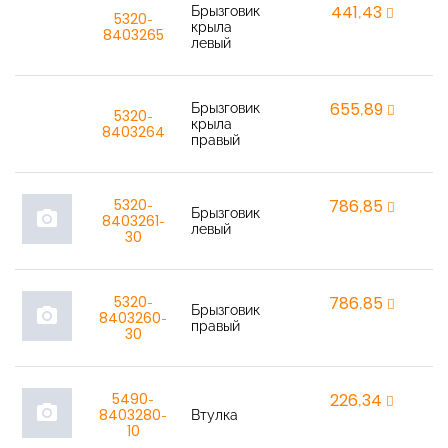
Брызговик
441,43
r
5320-
крыла
8403265
левый
Брызговик
655,89
r
5320-
крыла
8403264
правый
5320-
786,85
r
Брызговик
photo_camera
8403261-
левый
30
5320-
786,85
r
Брызговик
photo_camera
8403260-
правый
30
5490-
226,34
r
photo_camera
8403280-
Втулка
10