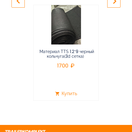
keyboard_arrow_left
keyboard_arrow_right
Материал TTS 1.2*9 черный
Подвес
кольчуга(3d сетка)
балансирная
1700
96
Купить
shopping_cart
shopping_cart