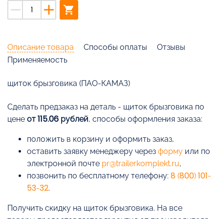
remove
add
shopping_cart
Описание товара
Способы оплаты
Отзывы
Применяемость
щиток брызговика (ПАО-КАМАЗ)
Cделать предзаказ на деталь - щиток брызговика по
цене
от 115.06 рублей
, способы оформления заказа:
положить в корзину и оформить заказ,
оставить заявку менеджеру через
форму
или по
электронной почте
pr@trailerkomplekt.ru
,
позвонить по бесплатному телефону:
8 (800) 101-
53-32
.
Получить скидку на щиток брызговика. На все