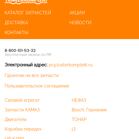
КАТАЛОГ ЗАПЧАСТЕЙ
АКЦИИ
ДОСТАВКА
НОВОСТИ
КОНТАКТЫ
8-800-101-53-32
Бесплатный звонок по РФ
Электронный адрес:
pr@trailerkomplekt.ru
Гарантии на все запчасти
Пользовательское соглашение
Силовой агрегат
НЕФАЗ
Запчасти КАМАЗ
Bosch, Германия
Двигатели
ТОНАР
Коробки передач
L1
ЦФ КАМА