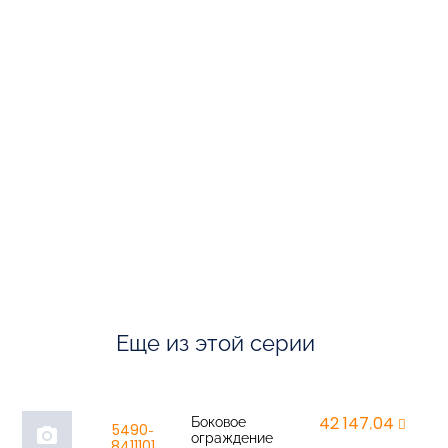
Еще из этой серии
Боковое
42 147,04
r
5490-
photo_camera
ограждение
8411101