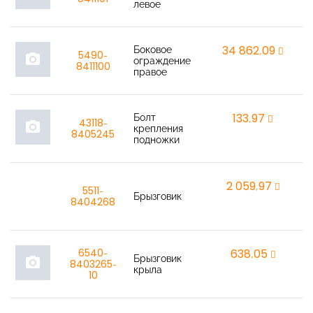
левое
Боковое
34 862,09
r
5490-
photo_camera
ограждение
8411100
правое
Болт
133,97
r
43118-
photo_camera
крепления
8405245
подножки
2 059,97
r
5511-
Брызговик
8404268
6540-
638,05
r
Брызговик
photo_camera
8403265-
крыла
10