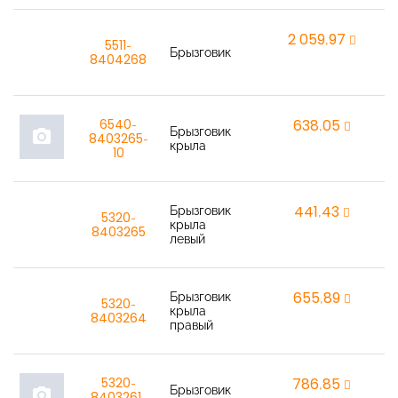
2 059,97
r
5511-
Брызговик
8404268
6540-
638,05
r
Брызговик
photo_camera
8403265-
крыла
10
Брызговик
441,43
r
5320-
крыла
8403265
левый
Брызговик
655,89
r
5320-
крыла
8403264
правый
5320-
786,85
r
Брызговик
photo_camera
8403261-