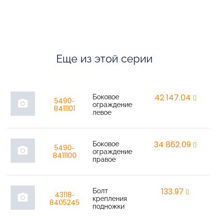
Еще из этой серии
Боковое
42 147,04
r
5490-
photo_camera
ограждение
8411101
левое
Боковое
34 862,09
r
5490-
photo_camera
ограждение
8411100
правое
Болт
133,97
r
43118-
photo_camera
крепления
8405245
подножки