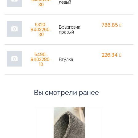
левый
30
5320-
786,85
r
Брызговик
photo_camera
8403260-
правый
30
5490-
226,34
r
photo_camera
8403280-
Втулка
10
Вы смотрели ранее