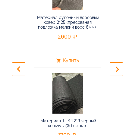
Материал рулонный ворсовый
Материал р
ковер 2*25 (пресованая
ковёр 1.9*2
подложка мелкий ворс 6мм)
во
2600
2
Купить
shopping_cart
shopping_cart
keyboard_arrow_left
keyboard_arrow_right
Материал TTS 1.2*9 черный
Подвес
кольчуга(3d сетка)
балансирная