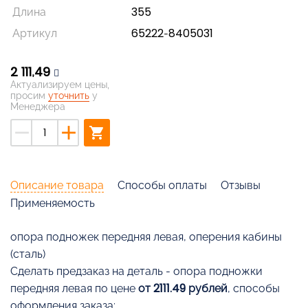
Длина
355
Артикул
65222-8405031
2 111,49
Актуализируем цены,
просим
уточнить
у
Менеджера
remove
add
shopping_cart
Описание товара
Способы оплаты
Отзывы
Применяемость
опора подножек передняя левая, оперения кабины
(сталь)
Cделать предзаказ на деталь - опора подножки
передняя левая по цене
от 2111.49 рублей
, способы
оформления заказа: