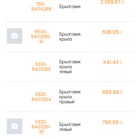
2 059,97
r
5511-
Брызговик
8404268
6540-
638,05
r
Брызговик
photo_camera
8403265-
крыла
10
Брызговик
441,43
r
5320-
крыла
8403265
левый
Брызговик
655,89
r
5320-
крыла
8403264
правый
5320-
786,85
r
Брызговик
photo_camera
8403261-
левый
30