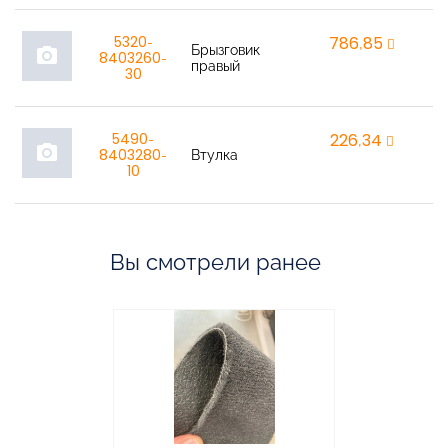
5320-
786,85
r
Брызговик
photo_camera
8403260-
правый
30
5490-
226,34
r
photo_camera
8403280-
Втулка
10
Вы смотрели ранее