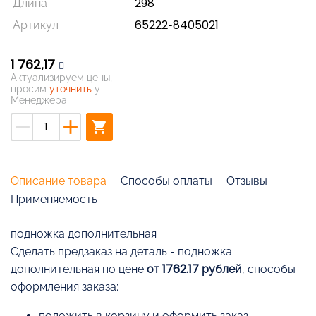
Длина
298
Артикул
65222-8405021
1 762,17
Актуализируем цены,
просим
уточнить
у
Менеджера
remove
add
shopping_cart
Описание товара
Способы оплаты
Отзывы
Применяемость
подножка дополнительная
Cделать предзаказ на деталь - подножка
дополнительная по цене
от 1762.17 рублей
, способы
оформления заказа:
положить в корзину и оформить заказ,