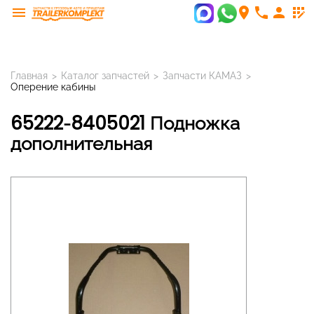
menu
room
phone
person
app_registration
Главная
>
Каталог запчастей
>
Запчасти КАМАЗ
>
Оперение кабины
65222-8405021 Подножка
дополнительная