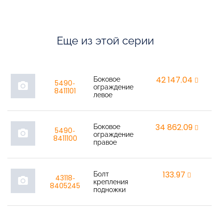
Еще из этой серии
Боковое
42 147,04
r
5490-
photo_camera
ограждение
8411101
левое
Боковое
34 862,09
r
5490-
photo_camera
ограждение
8411100
правое
Болт
133,97
r
43118-
photo_camera
крепления
8405245
подножки