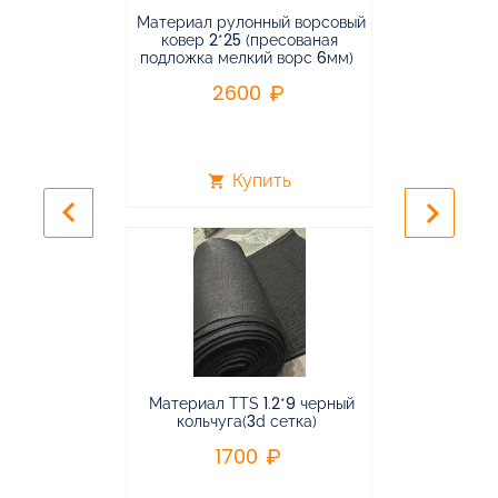
Материал рулонный ворсовый
Материал р
ковер 2*25 (пресованая
ковёр 1.9*2
подложка мелкий ворс 6мм)
во
2600
2
Купить
shopping_cart
shopping_cart
keyboard_arrow_left
keyboard_arrow_right
Материал TTS 1.2*9 черный
Подвес
кольчуга(3d сетка)
балансирная
1700
96