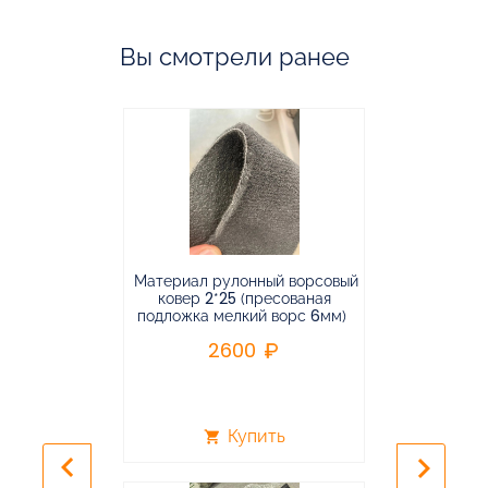
Вы смотрели ранее
Материал рулонный ворсовый
Материал р
ковер 2*25 (пресованая
ковёр 1.9*2
подложка мелкий ворс 6мм)
во
2600
2
Купить
shopping_cart
shopping_cart
keyboard_arrow_left
keyboard_arrow_right