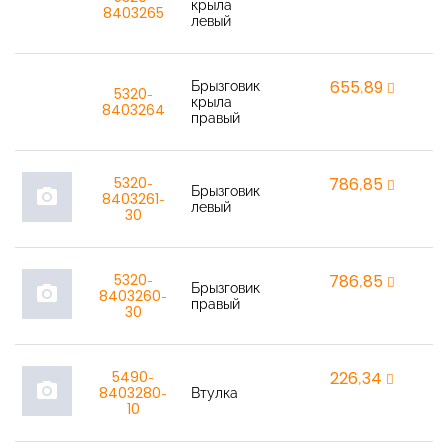
r
крыла
8403265
левый
Брызговик
655,89
r
5320-
крыла
8403264
правый
5320-
786,85
r
Брызговик
photo_camera
8403261-
левый
30
5320-
786,85
r
Брызговик
photo_camera
8403260-
правый
30
5490-
226,34
r
photo_camera
8403280-
Втулка
10