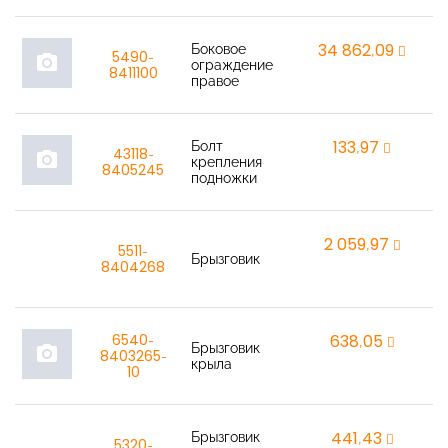
Боковое
34 862,09
r
5490-
photo_camera
ограждение
8411100
правое
Болт
133,97
r
43118-
photo_camera
крепления
8405245
подножки
2 059,97
r
5511-
Брызговик
8404268
6540-
638,05
r
Брызговик
photo_camera
8403265-
крыла
10
Брызговик
441,43
5320-