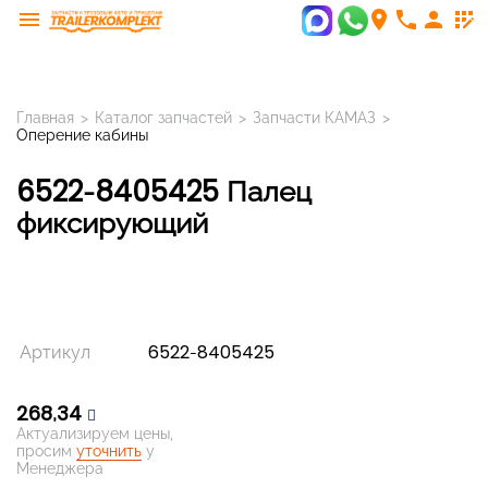
menu
room
phone
person
app_registration
Главная
>
Каталог запчастей
>
Запчасти КАМАЗ
>
Оперение кабины
6522-8405425 Палец
фиксирующий
Артикул
6522-8405425
268,34
Актуализируем цены,
просим
уточнить
у
Менеджера