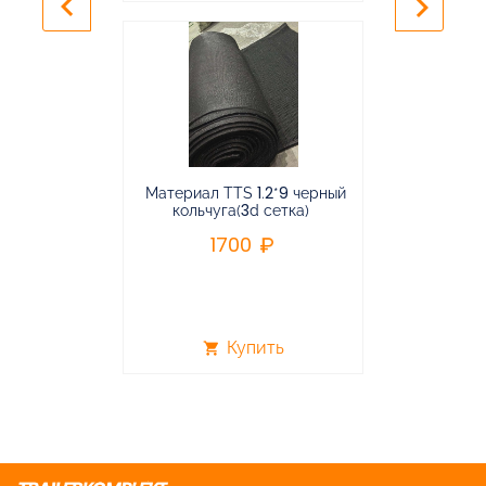
keyboard_arrow_left
keyboard_arrow_right
Материал TTS 1.2*9 черный
Подвес
кольчуга(3d сетка)
балансирная
1700
96
Купить
shopping_cart
shopping_cart