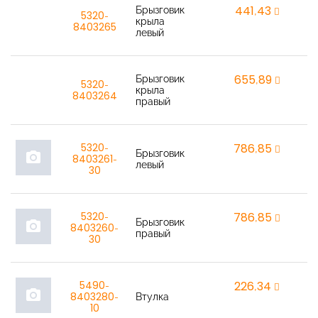
Брызговик
441,43
r
5320-
крыла
8403265
левый
Брызговик
655,89
r
5320-
крыла
8403264
правый
5320-
786,85
r
Брызговик
photo_camera
8403261-
левый
30
5320-
786,85
r
Брызговик
photo_camera
8403260-
правый
30
5490-
226,34
r
photo_camera
8403280-
Втулка
10