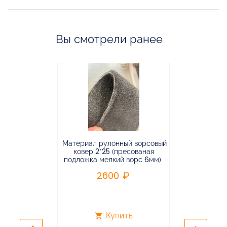
Вы смотрели ранее
Материал рулонный ворсовый
Материал р
ковер 2*25 (пресованая
ковёр 1.9*2
подложка мелкий ворс 6мм)
во
2600
2
Купить
shopping_cart
shopping_cart