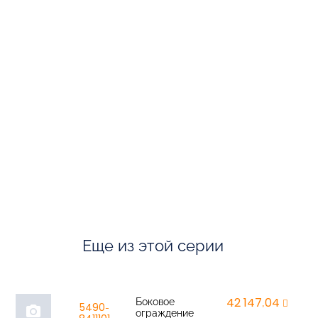
Еще из этой серии
Боковое
42 147,04
r
5490-
photo_camera
ограждение