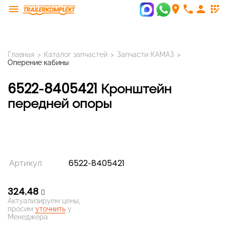
menu
room
phone
person
app_registration
Главная
>
Каталог запчастей
>
Запчасти КАМАЗ
>
Оперение кабины
6522-8405421 Кронштейн
передней опоры
Артикул
6522-8405421
324,48
Актуализируем цены,
просим
уточнить
у
Менеджера