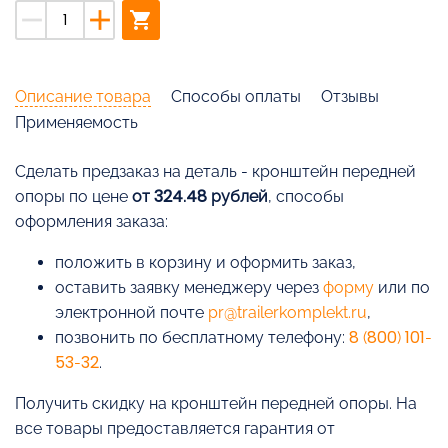
remove
add
shopping_cart
Описание товара
Способы оплаты
Отзывы
Применяемость
Cделать предзаказ на деталь - кронштейн передней
опоры по цене
от 324.48 рублей
, способы
оформления заказа:
положить в корзину и оформить заказ,
оставить заявку менеджеру через
форму
или по
электронной почте
pr@trailerkomplekt.ru
,
позвонить по бесплатному телефону:
8 (800) 101-
53-32
.
Получить скидку на кронштейн передней опоры. На
все товары предоставляется гарантия от