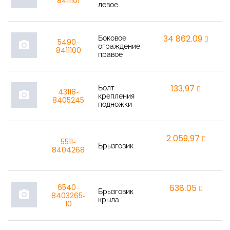
8411101
левое
Боковое
34 862,09
r
5490-
photo_camera
ограждение
8411100
правое
Болт
133,97
r
43118-
photo_camera
крепления
8405245
подножки
2 059,97
r
5511-
Брызговик
8404268
6540-
638,05
r
Брызговик
photo_camera
8403265-
крыла
10