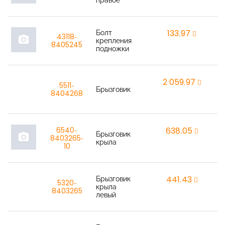
правое
Болт
133,97
r
43118-
photo_camera
крепления
8405245
подножки
2 059,97
r
5511-
Брызговик
8404268
6540-
638,05
r
Брызговик
photo_camera
8403265-
крыла
10
Брызговик
441,43
r
5320-
крыла
8403265
левый