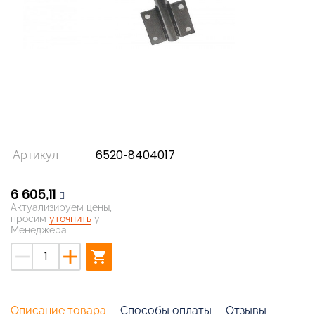
Артикул
6520-8404017
6 605,11
Актуализируем цены,
просим
уточнить
у
Менеджера
remove
add
shopping_cart
Описание товара
Способы оплаты
Отзывы