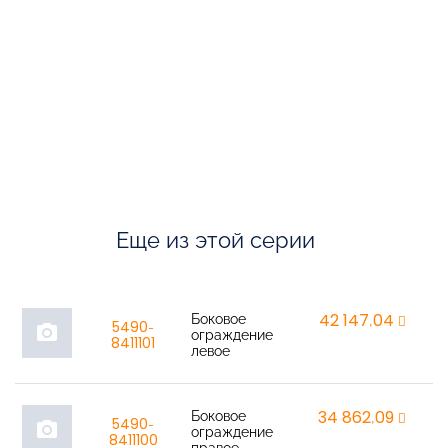
Еще из этой серии
Боковое
42 147,04
r
5490-
photo_camera
ограждение
8411101
левое
Боковое
34 862,09
r
5490-
photo_camera
ограждение
8411100