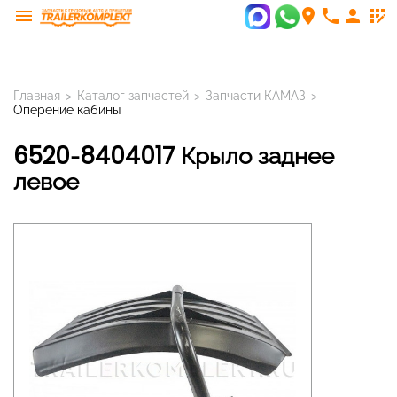
menu
room
phone
person
app_registration
Главная
>
Каталог запчастей
>
Запчасти КАМАЗ
>
Оперение кабины
6520-8404017 Крыло заднее
левое