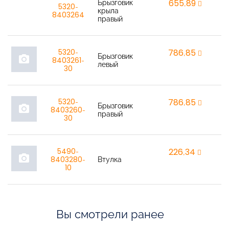
Брызговик
655,89
r
5320-
крыла
8403264
правый
5320-
786,85
r
Брызговик
photo_camera
8403261-
левый
30
5320-
786,85
r
Брызговик
photo_camera
8403260-
правый
30
5490-
226,34
r
photo_camera
8403280-
Втулка
10
Вы смотрели ранее