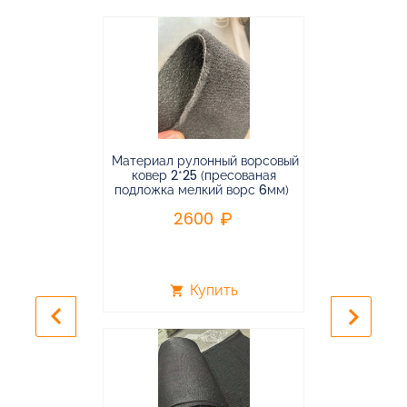
Материал рулонный ворсовый
Материал р
ковер 2*25 (пресованая
ковёр 1.9*2
подложка мелкий ворс 6мм)
во
2600
2
Купить
shopping_cart
shopping_cart
keyboard_arrow_left
keyboard_arrow_right