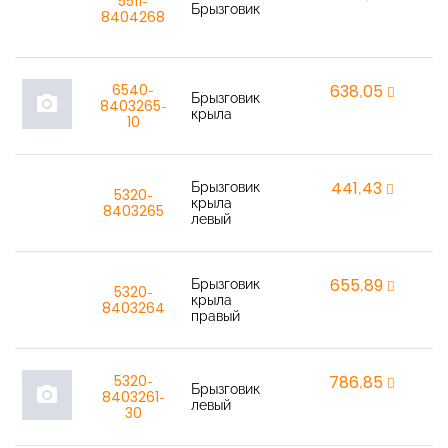
r
5511-
Брызговик
8404268
6540-
638,05
r
Брызговик
photo_camera
8403265-
крыла
10
Брызговик
441,43
r
5320-
крыла
8403265
левый
Брызговик
655,89
r
5320-
крыла
8403264
правый
5320-
786,85
r
Брызговик
photo_camera
8403261-
левый
30