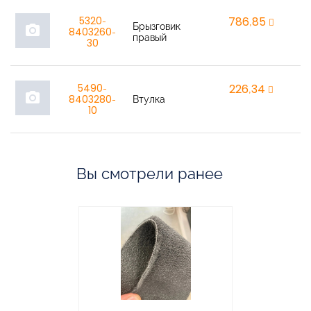
5320-
786,85
r
Брызговик
photo_camera
8403260-
правый
30
5490-
226,34
r
photo_camera
8403280-
Втулка
10
Вы смотрели ранее