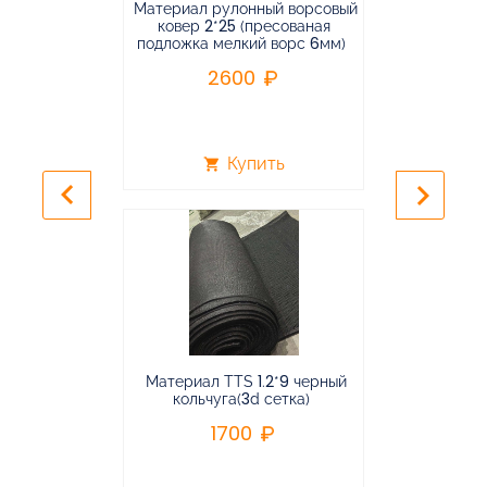
Материал рулонный ворсовый
Материал р
ковер 2*25 (пресованая
ковёр 1.9*2
подложка мелкий ворс 6мм)
во
2600
2
Купить
shopping_cart
shopping_cart
keyboard_arrow_left
keyboard_arrow_right
Материал TTS 1.2*9 черный
Подвес
кольчуга(3d сетка)
балансирная
1700
96