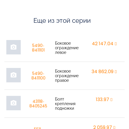
Еще из этой серии
Боковое
42 147,04
r
5490-
photo_camera
ограждение
8411101
левое
Боковое
34 862,09
r
5490-
photo_camera
ограждение
8411100
правое
Болт
133,97
r
43118-
photo_camera
крепления
8405245
подножки
2 059,97