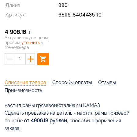
Длина
880
Артикул
65116-8404435-10
4 906,18
Актуализируем цены,
просим
уточнить
у
Менеджера
remove
add
shopping_cart
Описание товара
Способы оплаты
Отзывы
Применяемость
настил рамы грязевой(сталь)а/м КАМАЗ
Cделать предзаказ на деталь - настил рамы грязевой
по цене
от 4906.18 рублей
, способы оформления
заказа: