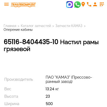
menu
room
phone
person
app_registration
Главная
>
Каталог запчастей
>
Запчасти КАМАЗ
>
Оперение кабины
65116-8404435-10 Настил рамы
грязевой
ПАО "КАМАЗ" (Прессово-
Производитель
рамный завод)
Вес
13.24 кг
Высота
23
Ширина
500