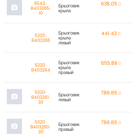
6540-
638,05
r
Брызговик
photo_camera
8403265-
крыла
10
Брызговик
441,43
r
5320-
крыла
8403265
левый
Брызговик
655,89
r
5320-
крыла
8403264
правый
5320-
786,85
r
Брызговик
photo_camera
8403261-
левый
30
5320-
786,85
r
Брызговик
photo_camera
8403260-
правый
30