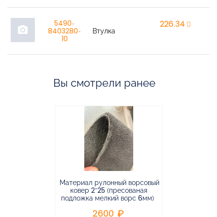
5490-
226,34
r
photo_camera
8403280-
Втулка
10
Вы смотрели ранее
Материал рулонный ворсовый
Материал р
ковер 2*25 (пресованая
ковёр 1.9*2
подложка мелкий ворс 6мм)
во
2600
2