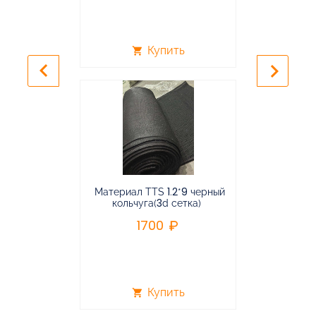
Купить
shopping_cart
shopping_cart
keyboard_arrow_left
keyboard_arrow_right
Материал TTS 1.2*9 черный
Подвес
кольчуга(3d сетка)
балансирная
1700
96
Купить
shopping_cart
shopping_cart