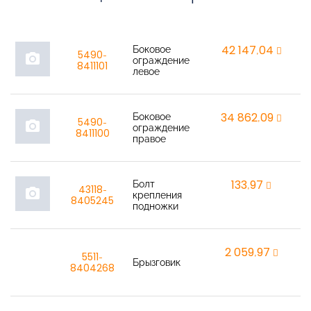
Боковое
42 147,04
r
5490-
photo_camera
ограждение
8411101
левое
Боковое
34 862,09
r
5490-
photo_camera
ограждение
8411100
правое
Болт
133,97
r
43118-
photo_camera
крепления
8405245
подножки
2 059,97
r
5511-
Брызговик
8404268