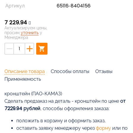
Артикул
65116-8404156
7 229,94
Актуализируем цены,
просим
уточнить
у
Менеджера
remove
add
shopping_cart
Описание товара
Способы оплаты
Отзывы
Применяемость
кронштейн (ПАО-КАМАЗ)
Cделать предзаказ на деталь - кронштейн по цене
от
7229.94 рублей
, способы оформления заказа:
положить в корзину и оформить заказ,
оставить заявку менеджеру через
форму
или по