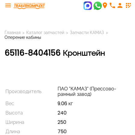
menu
room
phone
person
app_registration
Главная
>
Каталог запчастей
>
Запчасти КАМАЗ
>
Оперение кабины
65116-8404156 Кронштейн
ПАО "КАМАЗ" (Прессово-
Производитель
рамный завод)
Вес
9.06 кг
Высота
240
Ширина
250
Длина
750