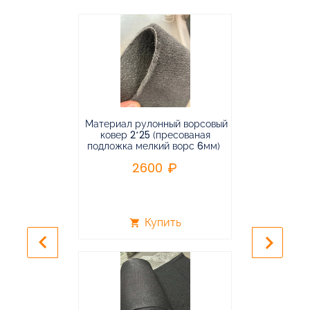
Материал рулонный ворсовый
Материал р
ковер 2*25 (пресованая
ковёр 1.9*2
подложка мелкий ворс 6мм)
во
2600
2
Купить
shopping_cart
shopping_cart
keyboard_arrow_left
keyboard_arrow_right