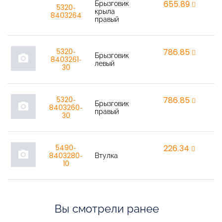
Брызговик
655,89
r
5320-
крыла
8403264
правый
5320-
786,85
r
Брызговик
photo_camera
8403261-
левый
30
5320-
786,85
r
Брызговик
photo_camera
8403260-
правый
30
5490-
226,34
r
photo_camera
8403280-
Втулка
10
Вы смотрели ранее