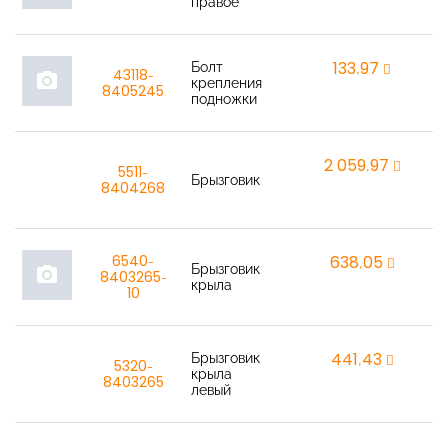
правое
Болт
133,97
r
43118-
photo_camera
крепления
8405245
подножки
2 059,97
r
5511-
Брызговик
8404268
6540-
638,05
r
Брызговик
photo_camera
8403265-
крыла
10
Брызговик
441,43
r
5320-
крыла
8403265
левый