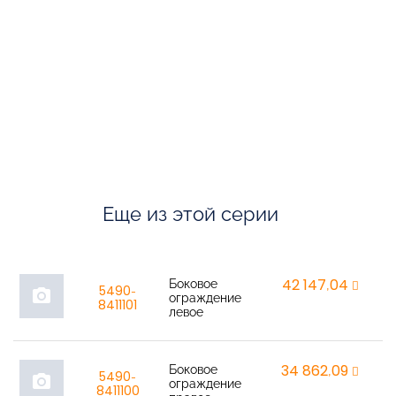
Еще из этой серии
Боковое
42 147,04
r
5490-
photo_camera
ограждение
8411101
левое
Боковое
34 862,09
r
5490-
photo_camera
ограждение
8411100