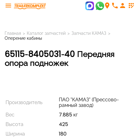
menu
room
phone
person
app_registration
Главная
>
Каталог запчастей
>
Запчасти КАМАЗ
>
Оперение кабины
65115-8405031-40 Передняя
опора подножек
ПАО "КАМАЗ" (Прессово-
Производитель
рамный завод)
Вес
7.885 кг
Высота
425
Ширина
180