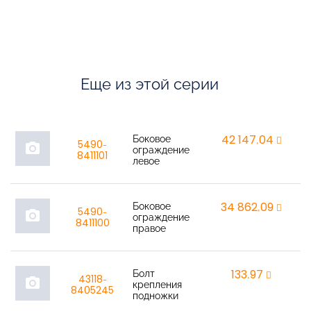
Еще из этой серии
Боковое
42 147,04
r
5490-
photo_camera
ограждение
8411101
левое
Боковое
34 862,09
r
5490-
photo_camera
ограждение
8411100
правое
Болт
133,97
r
43118-
photo_camera
крепления
8405245
подножки