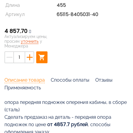
Длина
455
Артикул
65115-8405031-40
4 857,70
Актуализируем цены,
просим
уточнить
у
Менеджера
remove
add
shopping_cart
Описание товара
Способы оплаты
Отзывы
Применяемость
опора передняя подножек оперения кабины, в сборе
(сталь)
Cделать предзаказ на деталь - передняя опора
подножек по цене
от 4857.7 рублей
, способы
оформления заказа: