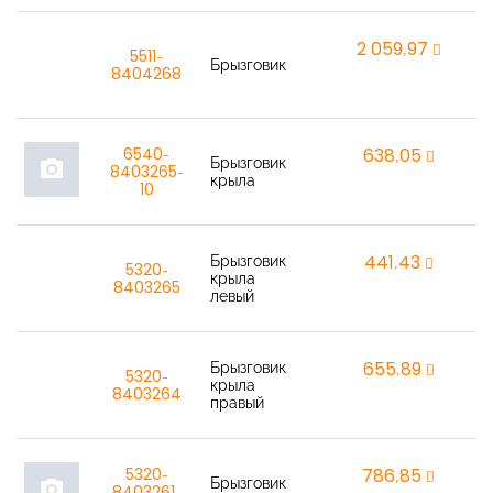
2 059,97
r
5511-
Брызговик
8404268
6540-
638,05
r
Брызговик
photo_camera
8403265-
крыла
10
Брызговик
441,43
r
5320-
крыла
8403265
левый
Брызговик
655,89
r
5320-
крыла
8403264
правый
5320-
786,85
r
Брызговик
photo_camera
8403261-