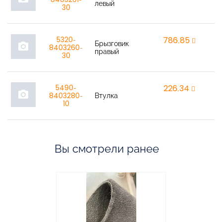
левый
30
5320-
786,85
r
Брызговик
photo_camera
8403260-
правый
30
5490-
226,34
r
photo_camera
8403280-
Втулка
10
Вы смотрели ранее