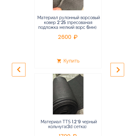
Материал рулонный ворсовый
Материал р
ковер 2*25 (пресованая
ковёр 1.9*2
подложка мелкий ворс 6мм)
во
2600
2
Купить
shopping_cart
shopping_cart
keyboard_arrow_left
keyboard_arrow_right
Материал TTS 1.2*9 черный
Подвес
кольчуга(3d сетка)
балансирная