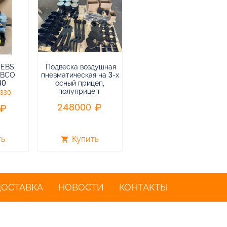
 EBS
Подвеска воздушная
Пневмоподвеска
ABCO
пневматическая на 3-х
воздушная прицепа (не
30
осный прицеп,
подъемная) в сборе
полуприцеп
0330
75000
248000
ть
Купить
Купить
shopping_cart
shopping_cart
ДОСТАВКА
НОВОСТИ
КОНТАКТЫ