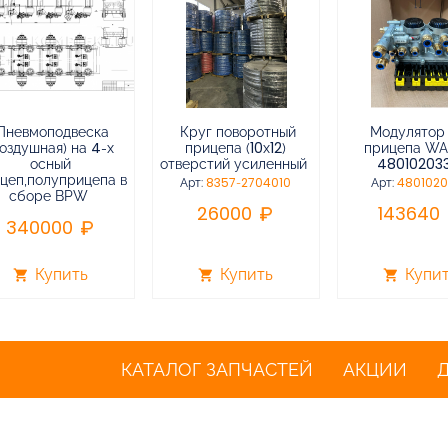
Пневмоподвеска
Круг поворотный
Модулятор
воздушная) на 4-х
прицепа (10х12)
прицепа W
осный
отверстий усиленный
48010203
цеп,полуприцепа в
Арт:
8357-2704010
Арт:
480102
сборе BPW
26000
143640
340000
Купить
Купить
Купи
shopping_cart
shopping_cart
shopping_cart
КАТАЛОГ ЗАПЧАСТЕЙ
АКЦИИ