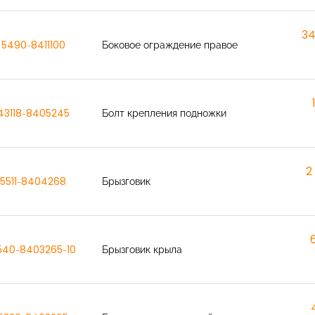
34
5490-8411100
Боковое ограждение правое
43118-8405245
Болт крепления подножки
2
5511-8404268
Брызговик
540-8403265-10
Брызговик крыла