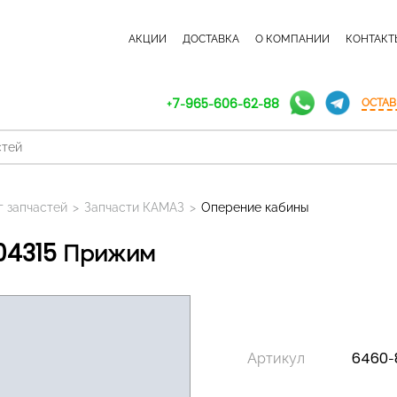
КАТАЛОГ ЗАПЧАСТЕЙ
АКЦИИ
ДОСТАВКА
О КОМПАНИИ
КОНТАКТ
+7-965-606-62-88
ОСТАВ
г запчастей
>
Запчасти КАМАЗ
>
Оперение кабины
04315 Прижим
Артикул
6460-