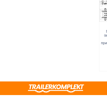
(
при