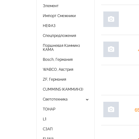
Элемент
Импорт Смежники
photo_camera
НЕФАЗ
Спецпредложения
Поршневая Камминз
photo_camera
КАМА
Bosch, Германия
WABCO, Австрия
ZF, Германия
CUMMINS (КАММИНЗ)
keyboard_arrow_down
Светотехника
photo_camera
ТОНАР
6
L1
СЗАП