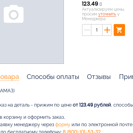
123,49
photo_camera
Актуализируем цены,
просим
уточнить
у
Менеджера
remove
add
shopping_cart
товара
Способы оплаты
Отзывы
При
КАМАЗ)
каз на деталь - прижим по цене
от 123.49 рублей
, способ
в корзину и оформить заказ,
заявку менеджеру через
форму
или по электронной почт
 по бесплатному телефону:
8 (800) 101-53-32
.