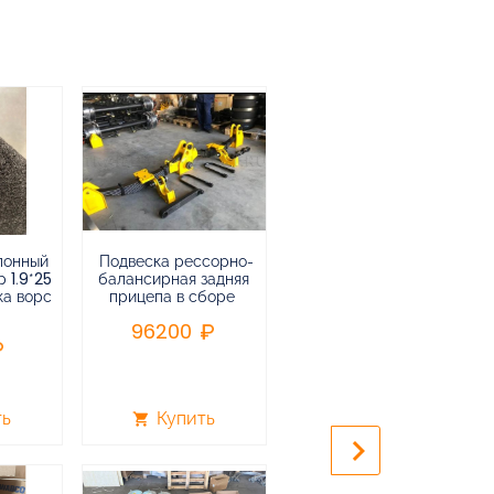
лонный
Подвеска рессорно-
Подвеска
 1.9*25
балансирная задняя
низкорамная
ка ворс
прицепа в сборе
воздушная
пневматическая на 3-х
96200
осный
полуприцеп,прицеп
240000
ть
Купить
Купить
shopping_cart
shopping_cart
keyboard_arrow_right