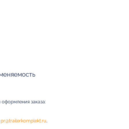
меняемость
ы оформления заказа:
е
pr@trailerkomplekt.ru
,