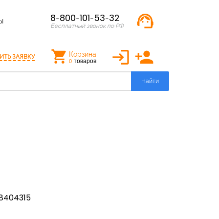
support_agent
8-800-101-53-32
Ы
Бесплатный звонок по РФ
login
person_add
Корзина
ИТЬ ЗАЯВКУ
товаров
0
Найти
8404315