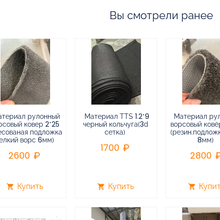
Вы смотрели ранее
атериал рулонный
Материал TTS 1.2*9
Материал ру
рсовый ковер 2*25
черный кольчуга(3d
ворсовый ковёр
есованая подложка
сетка)
(резин.подлож
елкий ворс 6мм)
8мм)
1700
2600
2800
Купить
Купить
Купи
shopping_cart
shopping_cart
shopping_cart