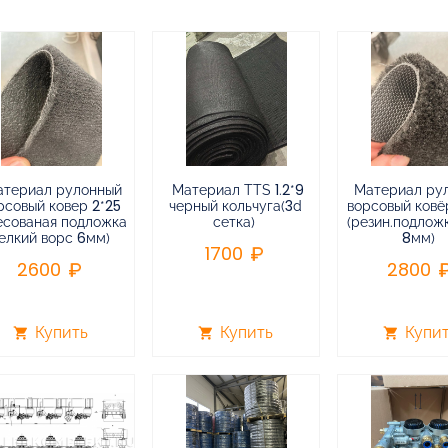
атериал рулонный
Материал TTS 1.2*9
Материал ру
рсовый ковер 2*25
черный кольчуга(3d
ворсовый ковёр
есованая подложка
сетка)
(резин.подлож
елкий ворс 6мм)
8мм)
1700
2600
2800
Купить
Купить
Купи
shopping_cart
shopping_cart
shopping_cart