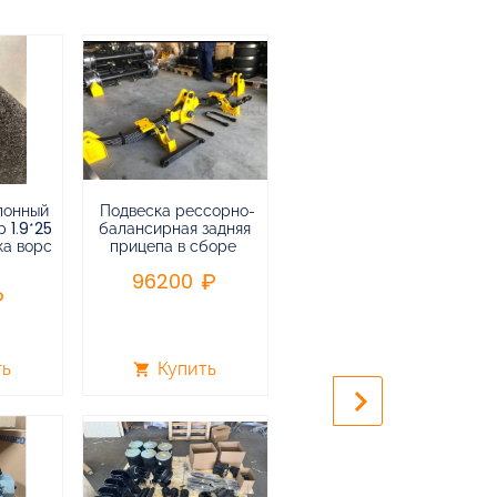
лонный
Подвеска рессорно-
Подвеска
 1.9*25
балансирная задняя
низкорамная
ка ворс
прицепа в сборе
воздушная
пневматическая на 3-х
96200
осный
полуприцеп,прицеп
240000
ть
Купить
Купить
shopping_cart
shopping_cart
keyboard_arrow_right