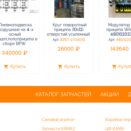
Пневмоподвеска
Круг поворотный
Модулятор
воздушная) на 4-х
прицепа (10х12)
прицепа W
осный
отверстий усиленный
48010203
цеп,полуприцепа в
Арт:
8357-2704010
Арт:
480102
сборе BPW
26000
143640
340000
Купить
Купить
Купи
shopping_cart
shopping_cart
shopping_cart
КАТАЛОГ ЗАПЧАСТЕЙ
АКЦИИ
Силовой агрегат
Коробки пер
Запчасти КАМАЗ
ЦФ КАМА