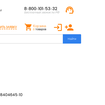
support_agent
8-800-101-53-32
Ы
Бесплатный звонок по РФ
login
person_add
Корзина
ИТЬ ЗАЯВКУ
товаров
0
Найти
-8404645-10