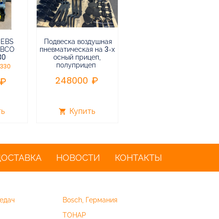
 EBS
Подвеска воздушная
Пневмоподвеска
ABCO
пневматическая на 3-х
воздушная прицепа (не
30
осный прицеп,
подъемная) в сборе
полуприцеп
0330
75000
248000
ть
Купить
Купить
shopping_cart
shopping_cart
ДОСТАВКА
НОВОСТИ
КОНТАКТЫ
едач
Bosch, Германия
ТОНАР