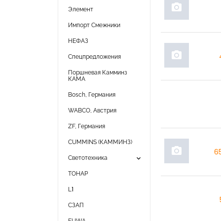
photo_camera
Элемент
Импорт Смежники
НЕФАЗ
photo_camera
Спецпредложения
Поршневая Камминз
КАМА
Bosch, Германия
WABCO, Австрия
ZF, Германия
CUMMINS (КАММИНЗ)
photo_camera
6
keyboard_arrow_down
Светотехника
ТОНАР
L1
СЗАП