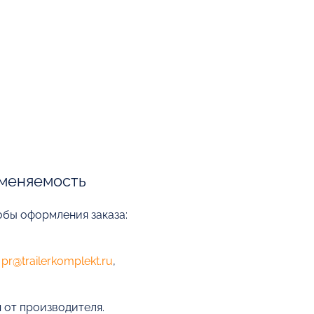
меняемость
обы оформления заказа:
е
pr@trailerkomplekt.ru
,
 от производителя.