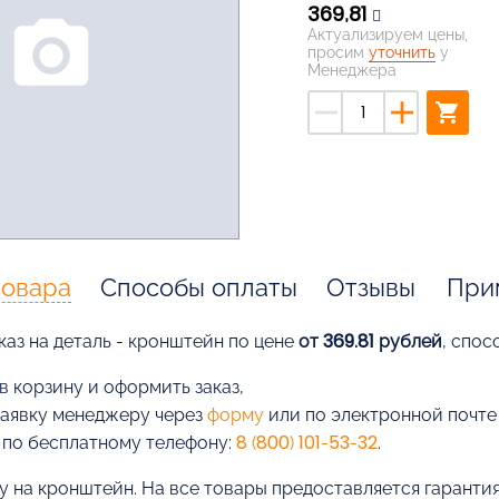
369,81
photo_camera
Актуализируем цены,
просим
уточнить
у
Менеджера
remove
add
shopping_cart
товара
Способы оплаты
Отзывы
При
каз на деталь - кронштейн по цене
от 369.81 рублей
, спос
в корзину и оформить заказ,
заявку менеджеру через
форму
или по электронной почт
 по бесплатному телефону:
8 (800) 101-53-32
.
у на кронштейн. На все товары предоставляется гарантия