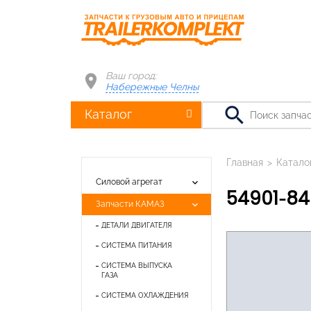
Ваш город:
Набережные Челны
search
Каталог
Главная
>
Катало
keyboard_arrow_down
Силовой агрегат
54901-8
keyboard_arrow_down
Запчасти КАМАЗ
ДЕТАЛИ ДВИГАТЕЛЯ
СИСТЕМА ПИТАНИЯ
СИСТЕМА ВЫПУСКА
ГАЗА
СИСТЕМА ОХЛАЖДЕНИЯ