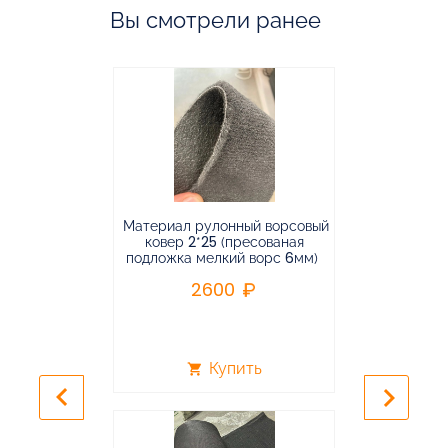
Вы смотрели ранее
Материал рулонный ворсовый
Материал р
ковер 2*25 (пресованая
ковёр 1.9*2
подложка мелкий ворс 6мм)
во
2600
2
Купить
shopping_cart
shopping_cart
keyboard_arrow_left
keyboard_arrow_right