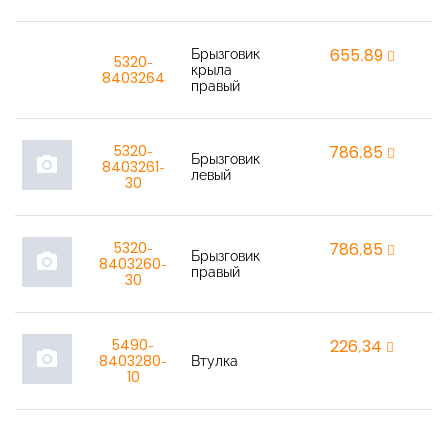
Брызговик
655,89
r
5320-
крыла
8403264
правый
5320-
786,85
r
Брызговик
photo_camera
8403261-
левый
30
5320-
786,85
r
Брызговик
photo_camera
8403260-
правый
30
5490-
226,34
r
photo_camera
8403280-
Втулка
10