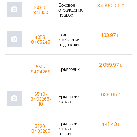
Боковое
34 862,09
r
5490-
photo_camera
ограждение
8411100
правое
Болт
133,97
r
43118-
photo_camera
крепления
8405245
подножки
2 059,97
r
5511-
Брызговик
8404268
6540-
638,05
r
Брызговик
photo_camera
8403265-
крыла
10
Брызговик
441,43
r
5320-
крыла
8403265
левый