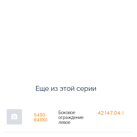
Еще из этой серии
Боковое
42 147,04
r
5490-
photo_camera
ограждение
8411101
левое