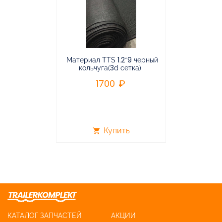
Материал TTS 1.2*9 черный
Подвес
кольчуга(3d сетка)
балансирная
1700
96
Купить
shopping_cart
shopping_cart
КАТАЛОГ ЗАПЧАСТЕЙ
АКЦИИ