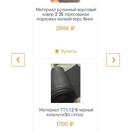
Материал рулонный ворсовый
Материал р
ковер 2*25 (пресованая
ковёр 1.9*2
подложка мелкий ворс 6мм)
во
2600
2
Купить
shopping_cart
shopping_cart
keyboard_arrow_left
keyboard_arrow_right
Материал TTS 1.2*9 черный
Подвес
кольчуга(3d сетка)
балансирная
1700
96