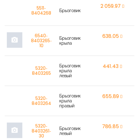
2 059,97
r
5511-
Брызговик
8404268
6540-
638,05
r
Брызговик
photo_camera
8403265-
крыла
10
Брызговик
441,43
r
5320-
крыла
8403265
левый
Брызговик
655,89
r
5320-
крыла
8403264
правый
5320-
786,85
r
Брызговик
photo_camera
8403261-
левый
30