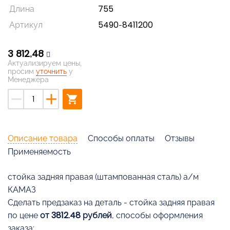
Длина
755
Артикул
5490-8411200
3 812,48
Актуализируем цены,
просим
уточнить
у
Менеджера
remove
add
shopping_cart
Описание товара
Способы оплаты
Отзывы
Применяемость
стойка задняя правая (штампованная сталь) а/м
КАМАЗ
Cделать предзаказ на деталь - стойка задняя правая
по цене
от 3812.48 рублей
, способы оформления
заказа: