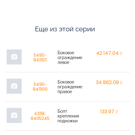
Еще из этой серии
Боковое
42 147,04
r
5490-
photo_camera
ограждение
8411101
левое
Боковое
34 862,09
r
5490-
photo_camera
ограждение
8411100
правое
Болт
133,97
r
43118-
photo_camera
крепления
8405245
подножки