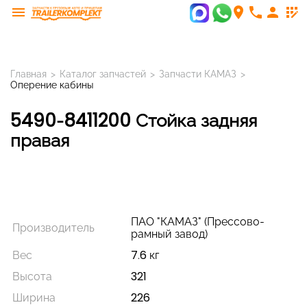
menu
room
phone
person
app_registration
Главная
>
Каталог запчастей
>
Запчасти КАМАЗ
>
Оперение кабины
5490-8411200 Стойка задняя
правая
ПАО "КАМАЗ" (Прессово-
Производитель
рамный завод)
Вес
7.6 кг
Высота
321
Ширина
226