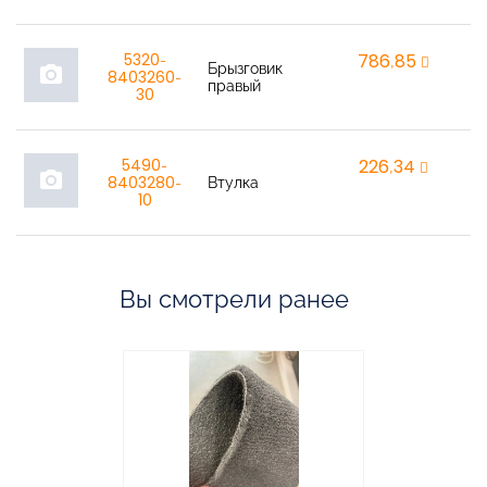
5320-
786,85
r
Брызговик
photo_camera
8403260-
правый
30
5490-
226,34
r
photo_camera
8403280-
Втулка
10
Вы смотрели ранее