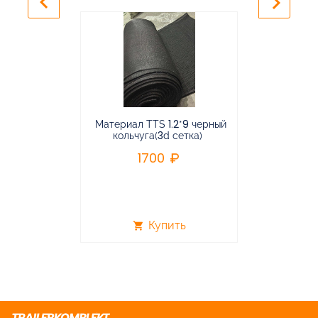
keyboard_arrow_left
keyboard_arrow_right
Материал TTS 1.2*9 черный
Подвес
кольчуга(3d сетка)
балансирная
1700
96
Купить
shopping_cart
shopping_cart