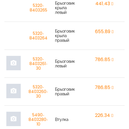
Брызговик
441,43
r
5320-
крыла
8403265
левый
Брызговик
655,89
r
5320-
крыла
8403264
правый
5320-
786,85
r
Брызговик
photo_camera
8403261-
левый
30
5320-
786,85
r
Брызговик
photo_camera
8403260-
правый
30
5490-
226,34
r
photo_camera
8403280-
Втулка
10