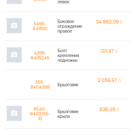
левое
Боковое
34 862,09
r
5490-
photo_camera
ограждение
8411100
правое
Болт
133,97
r
43118-
photo_camera
крепления
8405245
подножки
2 059,97
r
5511-
Брызговик
8404268
6540-
638,05
r
Брызговик
photo_camera
8403265-
крыла
10