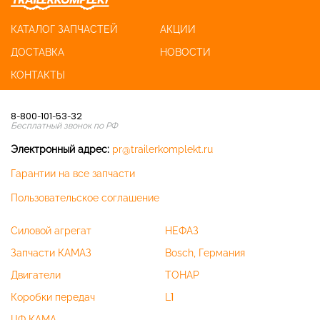
КАТАЛОГ ЗАПЧАСТЕЙ
АКЦИИ
ДОСТАВКА
НОВОСТИ
КОНТАКТЫ
8-800-101-53-32
Бесплатный звонок по РФ
Электронный адрес:
pr@trailerkomplekt.ru
Гарантии на все запчасти
Пользовательское соглашение
Силовой агрегат
НЕФАЗ
Запчасти КАМАЗ
Bosch, Германия
Двигатели
ТОНАР
Коробки передач
L1
ЦФ КАМА