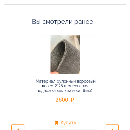
Вы смотрели ранее
Материал рулонный ворсовый
Материал р
ковер 2*25 (пресованая
ковёр 1.9*2
подложка мелкий ворс 6мм)
во
2600
2
Купить
shopping_cart
shopping_cart