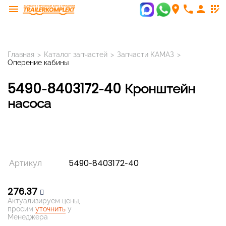
menu
room
phone
person
app_registration
Главная
>
Каталог запчастей
>
Запчасти КАМАЗ
>
Оперение кабины
5490-8403172-40 Кронштейн
насоса
Артикул
5490-8403172-40
276,37
Актуализируем цены,
просим
уточнить
у
Менеджера