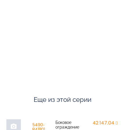
Еще из этой серии
Боковое
42 147,04
r
5490-
photo_camera
ограждение
8411101