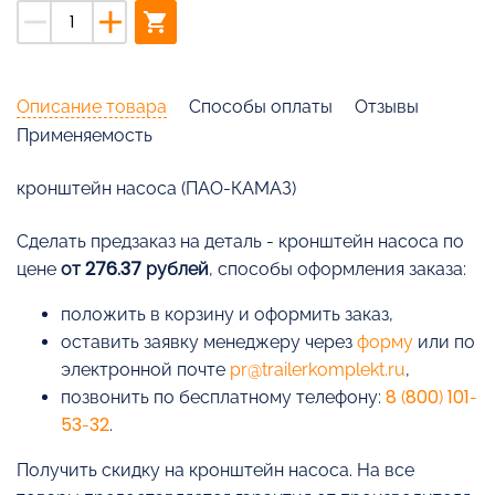
remove
add
shopping_cart
Описание товара
Способы оплаты
Отзывы
Применяемость
кронштейн насоса (ПАО-КАМАЗ)
Cделать предзаказ на деталь - кронштейн насоса по
цене
от 276.37 рублей
, способы оформления заказа:
положить в корзину и оформить заказ,
оставить заявку менеджеру через
форму
или по
электронной почте
pr@trailerkomplekt.ru
,
позвонить по бесплатному телефону:
8 (800) 101-
53-32
.
Получить скидку на кронштейн насоса. На все