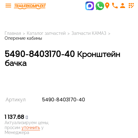
menu
room
phone
person
app_registration
Главная
>
Каталог запчастей
>
Запчасти КАМАЗ
>
Оперение кабины
5490-8403170-40 Кронштейн
бачка
Артикул
5490-8403170-40
1 137,68
Актуализируем цены,
просим
уточнить
у
Менеджера