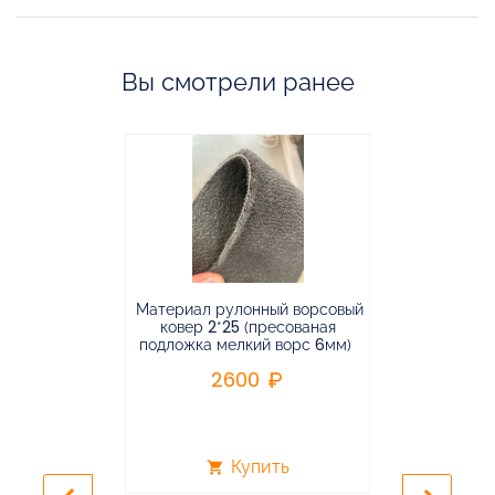
Вы смотрели ранее
Материал рулонный ворсовый
Материал р
ковер 2*25 (пресованая
ковёр 1.9*2
подложка мелкий ворс 6мм)
во
2600
2
Купить
shopping_cart
shopping_cart