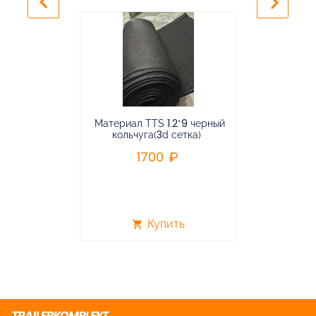
keyboard_arrow_left
keyboard_arrow_right
Материал TTS 1.2*9 черный
Подвес
кольчуга(3d сетка)
балансирная
1700
96
Купить
shopping_cart
shopping_cart