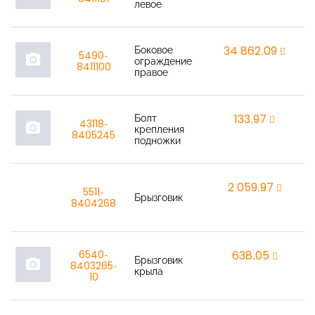
левое
Боковое
34 862,09
r
5490-
photo_camera
ограждение
8411100
правое
Болт
133,97
r
43118-
photo_camera
крепления
8405245
подножки
2 059,97
r
5511-
Брызговик
8404268
6540-
638,05
r
Брызговик
photo_camera
8403265-
крыла
10