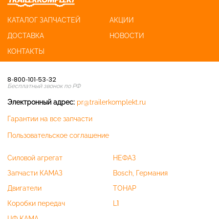
КАТАЛОГ ЗАПЧАСТЕЙ
АКЦИИ
ДОСТАВКА
НОВОСТИ
КОНТАКТЫ
8-800-101-53-32
Бесплатный звонок по РФ
Электронный адрес:
pr@trailerkomplekt.ru
Гарантии на все запчасти
Пользовательское соглашение
Силовой агрегат
НЕФАЗ
Запчасти КАМАЗ
Bosch, Германия
Двигатели
ТОНАР
Коробки передач
L1
ЦФ КАМА