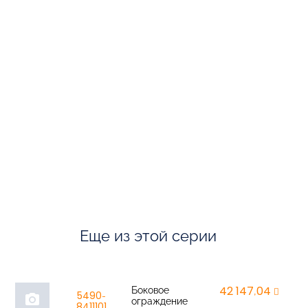
Еще из этой серии
Боковое
42 147,04
r
5490-
photo_camera
ограждение
8411101