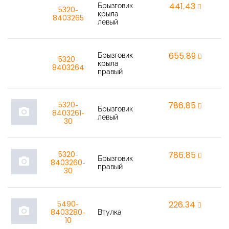
Брызговик
441,43
r
5320-
крыла
8403265
левый
Брызговик
655,89
r
5320-
крыла
8403264
правый
5320-
786,85
r
Брызговик
photo_camera
8403261-
левый
30
5320-
786,85
r
Брызговик
photo_camera
8403260-
правый
30
5490-
226,34
r
photo_camera
8403280-
Втулка
10