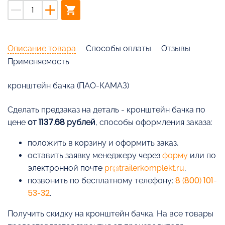
remove
add
shopping_cart
Описание товара
Способы оплаты
Отзывы
Применяемость
кронштейн бачка (ПАО-КАМАЗ)
Cделать предзаказ на деталь - кронштейн бачка по
цене
от 1137.68 рублей
, способы оформления заказа:
положить в корзину и оформить заказ,
оставить заявку менеджеру через
форму
или по
электронной почте
pr@trailerkomplekt.ru
,
позвонить по бесплатному телефону:
8 (800) 101-
53-32
.
Получить скидку на кронштейн бачка. На все товары