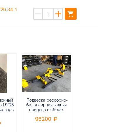
226,34
remove
add
shopping_cart
лонный
Подвеска рессорно-
Подвеска
 1.9*25
балансирная задняя
низкорамная
ка ворс
прицепа в сборе
воздушная
пневматическая на 3-х
96200
осный
полуприцеп,прицеп