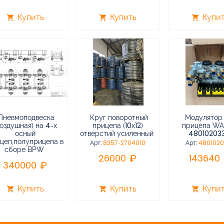
Купить
Купить
Купи
shopping_cart
shopping_cart
shopping_cart
Пневмоподвеска
Круг поворотный
Модулятор
воздушная) на 4-х
прицепа (10х12)
прицепа W
осный
отверстий усиленный
48010203
цеп,полуприцепа в
Арт:
8357-2704010
Арт:
480102
сборе BPW
26000
143640
340000
Купить
Купить
Купи
shopping_cart
shopping_cart
shopping_cart