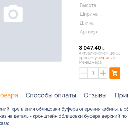
Высота
photo_camera
Ширина
Длина
Артикул
3 047,40
Актуализируем цены,
просим
уточнить
у
Менеджера
remove
add
shopping_cart
товара
Способы оплаты
Отзывы
При
ний, крепления облицовки буфера оперения кабины, в сб
каз на деталь - кронштейн облицовки буфера верхний по
аза: