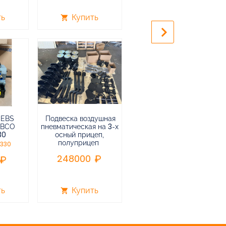
240000
ть
Купить
Купить
shopping_cart
shopping_cart
keyboard_arrow_right
 EBS
Подвеска воздушная
Пневмоподвеска
ABCO
пневматическая на 3-х
воздушная прицепа (не
30
осный прицеп,
подъемная) в сборе
полуприцеп
0330
75000
248000
ть
Купить
Купить
shopping_cart
shopping_cart