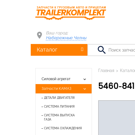
Ваш город:
Набережные Челны
search
Каталог
Главная
>
Катало
keyboard_arrow_down
Силовой агрегат
5460-84
keyboard_arrow_down
Запчасти КАМАЗ
ДЕТАЛИ ДВИГАТЕЛЯ
СИСТЕМА ПИТАНИЯ
СИСТЕМА ВЫПУСКА
ГАЗА
СИСТЕМА ОХЛАЖДЕНИЯ