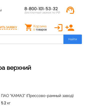
support_agent
8-800-101-53-32
Ы
Бесплатный звонок по РФ
login
person_add
Корзина
ИТЬ ЗАЯВКУ
товаров
0
Найти
ра верхний
ПАО "КАМАЗ" (Прессово-рамный завод)
5.2 кг