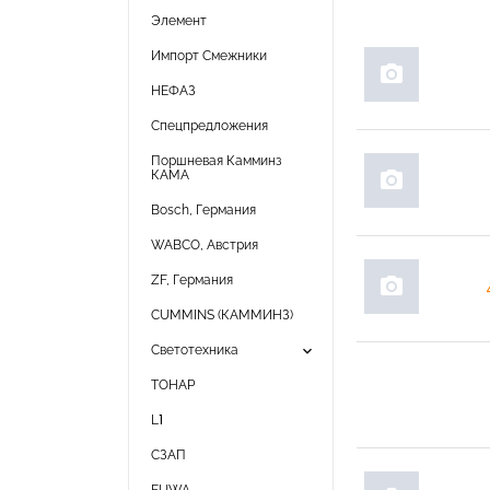
Элемент
Импорт Смежники
photo_camera
НЕФАЗ
Спецпредложения
Поршневая Камминз
КАМА
photo_camera
Bosch, Германия
WABCO, Австрия
ZF, Германия
photo_camera
CUMMINS (КАММИНЗ)
keyboard_arrow_down
Светотехника
ТОНАР
L1
СЗАП