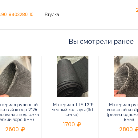
490-8403280-10
Втулка
Вы смотрели ранее
атериал рулонный
Материал TTS 1.2*9
Материал ру
рсовый ковер 2*25
черный кольчуга(3d
ворсовый ковёр
есованая подложка
сетка)
(резин.подлож
елкий ворс 6мм)
8мм)
1700
2600
2800