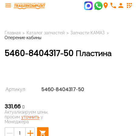
menu
room
phone
person
app_registration
Главная
>
Каталог запчастей
>
Запчасти КАМАЗ
>
Оперение кабины
5460-8404317-50 Пластина
Артикул
5460-8404317-50
331,66
Актуализируем цены,
просим
уточнить
у
Менеджера
remove
add
shopping_cart