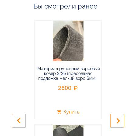
Вы смотрели ранее
Материал рулонный ворсовый
Материал р
ковер 2*25 (пресованая
ковёр 1.9*2
подложка мелкий ворс 6мм)
во
2600
2
Купить
shopping_cart
shopping_cart
keyboard_arrow_left
keyboard_arrow_right