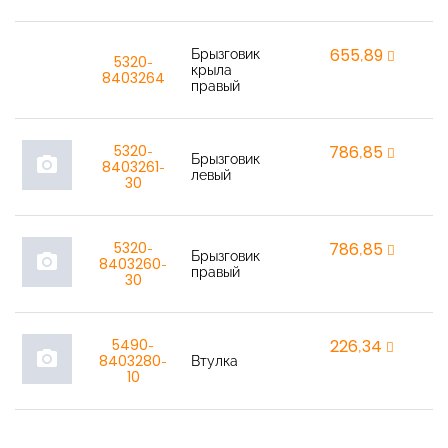
Брызговик
655,89
r
5320-
крыла
8403264
правый
5320-
786,85
r
Брызговик
photo_camera
8403261-
левый
30
5320-
786,85
r
Брызговик
photo_camera
8403260-
правый
30
5490-
226,34
r
photo_camera
8403280-
Втулка
10