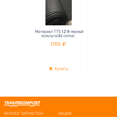
Материал TTS 1.2*9 черный
Подвес
кольчуга(3d сетка)
балансирная
1700
96
Купить
shopping_cart
shopping_cart
КАТАЛОГ ЗАПЧАСТЕЙ
АКЦИИ