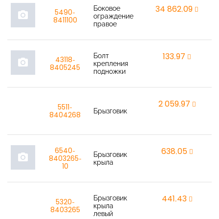
Боковое
34 862,09
r
5490-
photo_camera
ограждение
8411100
правое
Болт
133,97
r
43118-
photo_camera
крепления
8405245
подножки
2 059,97
r
5511-
Брызговик
8404268
6540-
638,05
r
Брызговик
photo_camera
8403265-
крыла
10
Брызговик
441,43
r
5320-
крыла
8403265
левый