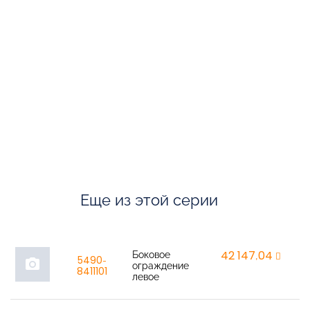
Еще из этой серии
Боковое
42 147,04
r
5490-
photo_camera
ограждение
8411101
левое