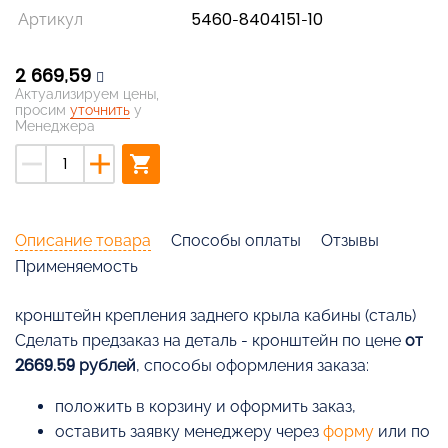
Артикул
5460-8404151-10
2 669,59
Актуализируем цены,
просим
уточнить
у
Менеджера
remove
add
shopping_cart
Описание товара
Способы оплаты
Отзывы
Применяемость
кронштейн крепления заднего крыла кабины (сталь)
Cделать предзаказ на деталь - кронштейн по цене
от
2669.59 рублей
, способы оформления заказа:
положить в корзину и оформить заказ,
оставить заявку менеджеру через
форму
или по