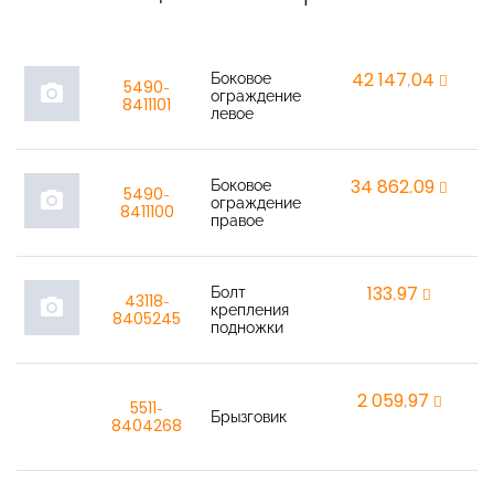
Боковое
42 147,04
r
5490-
photo_camera
ограждение
8411101
левое
Боковое
34 862,09
r
5490-
photo_camera
ограждение
8411100
правое
Болт
133,97
r
43118-
photo_camera
крепления
8405245
подножки
2 059,97
r
5511-
Брызговик
8404268