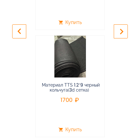
Купить
shopping_cart
shopping_cart
keyboard_arrow_left
keyboard_arrow_right
Материал TTS 1.2*9 черный
Подвес
кольчуга(3d сетка)
балансирная
1700
96
Купить
shopping_cart
shopping_cart