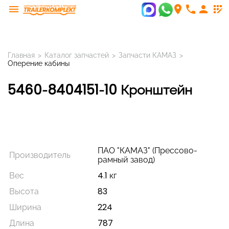
menu
room
phone
person
app_registration
Главная
>
Каталог запчастей
>
Запчасти КАМАЗ
>
Оперение кабины
5460-8404151-10 Кронштейн
ПАО "КАМАЗ" (Прессово-
Производитель
рамный завод)
Вес
4.1 кг
Высота
83
Ширина
224
Длина
787