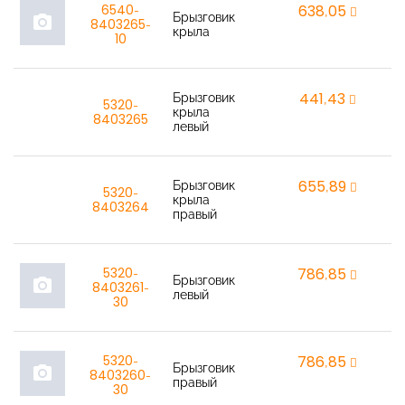
6540-
638,05
r
Брызговик
photo_camera
8403265-
крыла
10
Брызговик
441,43
r
5320-
крыла
8403265
левый
Брызговик
655,89
r
5320-
крыла
8403264
правый
5320-
786,85
r
Брызговик
photo_camera
8403261-
левый
30
5320-
786,85
r
Брызговик
photo_camera
8403260-
правый
30