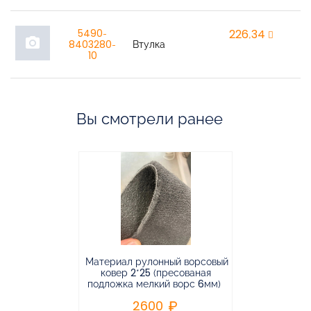
5490-
226,34
r
photo_camera
8403280-
Втулка
10
Вы смотрели ранее
Материал рулонный ворсовый
Материал р
ковер 2*25 (пресованая
ковёр 1.9*2
подложка мелкий ворс 6мм)
во
2600
2