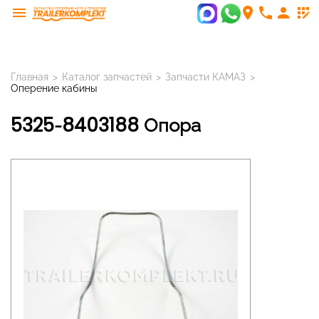
menu
room
phone
person
app_registration
Главная
>
Каталог запчастей
>
Запчасти КАМАЗ
>
Оперение кабины
5325-8403188 Опора