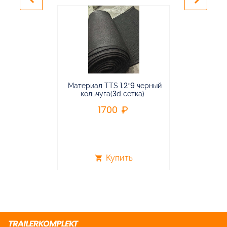
Материал TTS 1.2*9 черный
Подвес
кольчуга(3d сетка)
балансирная
1700
96
Купить
shopping_cart
shopping_cart