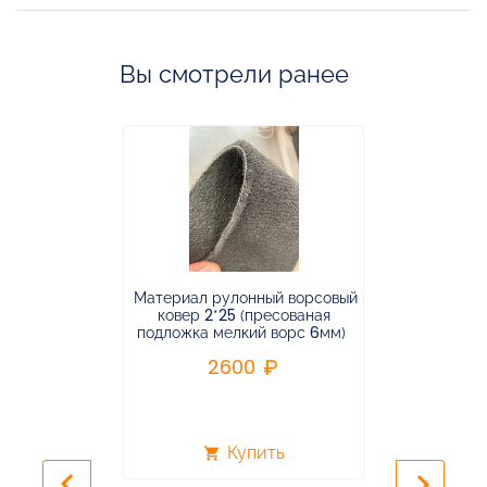
Вы смотрели ранее
Материал рулонный ворсовый
Материал р
ковер 2*25 (пресованая
ковёр 1.9*2
подложка мелкий ворс 6мм)
во
2600
2
Купить
shopping_cart
shopping_cart
keyboard_arrow_left
keyboard_arrow_right