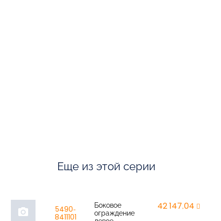
Еще из этой серии
Боковое
42 147,04
r
5490-
photo_camera
ограждение
8411101