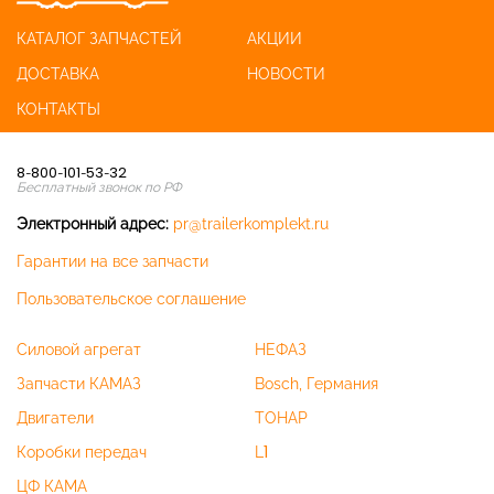
КАТАЛОГ ЗАПЧАСТЕЙ
АКЦИИ
ДОСТАВКА
НОВОСТИ
КОНТАКТЫ
8-800-101-53-32
Бесплатный звонок по РФ
Электронный адрес:
pr@trailerkomplekt.ru
Гарантии на все запчасти
Пользовательское соглашение
Силовой агрегат
НЕФАЗ
Запчасти КАМАЗ
Bosch, Германия
Двигатели
ТОНАР
Коробки передач
L1
ЦФ КАМА