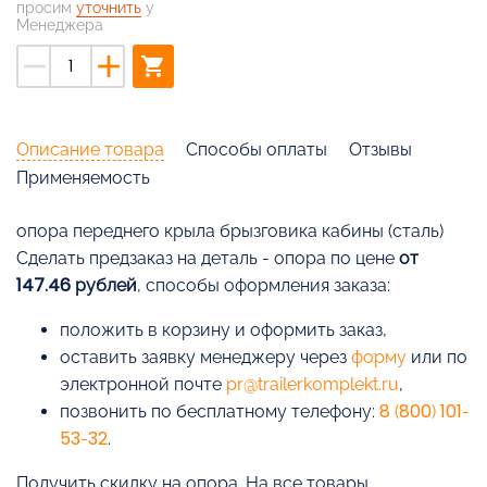
просим
уточнить
у
Менеджера
remove
add
shopping_cart
Описание товара
Способы оплаты
Отзывы
Применяемость
опора переднего крыла брызговика кабины (сталь)
Cделать предзаказ на деталь - опора по цене
от
147.46 рублей
, способы оформления заказа:
положить в корзину и оформить заказ,
оставить заявку менеджеру через
форму
или по
электронной почте
pr@trailerkomplekt.ru
,
позвонить по бесплатному телефону:
8 (800) 101-
53-32
.
Получить скидку на опора. На все товары