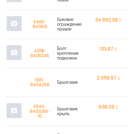
левое
Боковое
34 862,09
r
5490-
photo_camera
ограждение
8411100
правое
Болт
133,97
r
43118-
photo_camera
крепления
8405245
подножки
2 059,97
r
5511-
Брызговик
8404268
6540-
638,05
r
Брызговик
photo_camera
8403265-
крыла
10