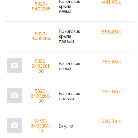
Брызговик
441,43
r
5320-
крыла
8403265
левый
Брызговик
655,89
r
5320-
крыла
8403264
правый
5320-
786,85
r
Брызговик
photo_camera
8403261-
левый
30
5320-
786,85
r
Брызговик
photo_camera
8403260-
правый
30
5490-
226,34
r
photo_camera
8403280-
Втулка
10