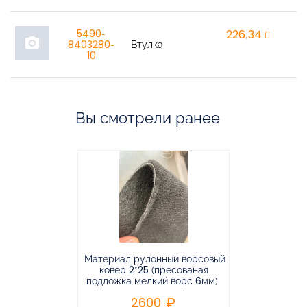
5490-
226,34
r
photo_camera
8403280-
Втулка
10
Вы смотрели ранее
Материал рулонный ворсовый
Материал р
ковер 2*25 (пресованая
ковёр 1.9*2
подложка мелкий ворс 6мм)
во
2600
2