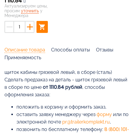
1 110,84
Актуализируем цены,
просим
уточнить
у
Менеджера
remove
add
shopping_cart
Описание товара
Способы оплаты
Отзывы
Применяемость
щиток кабины грязевой левый, в сборе (сталь)
Cделать предзаказ на деталь - щиток грязевой левый
в сборе по цене
от 1110.84 рублей
, способы
оформления заказа:
положить в корзину и оформить заказ,
оставить заявку менеджеру через
форму
или по
электронной почте
pr@trailerkomplekt.ru
,
позвонить по бесплатному телефону:
8 (800) 101-