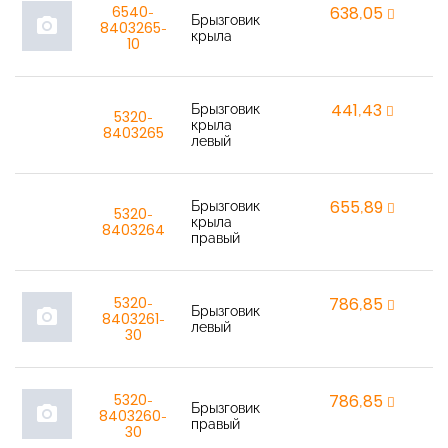
6540-
638,05
r
Брызговик
photo_camera
8403265-
крыла
10
Брызговик
441,43
r
5320-
крыла
8403265
левый
Брызговик
655,89
r
5320-
крыла
8403264
правый
5320-
786,85
r
Брызговик
photo_camera
8403261-
левый
30
5320-
786,85
r
Брызговик
photo_camera
8403260-
правый
30