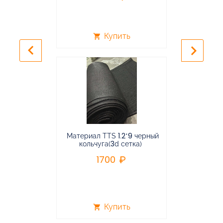
Купить
shopping_cart
shopping_cart
keyboard_arrow_left
keyboard_arrow_right
Материал TTS 1.2*9 черный
Подвес
кольчуга(3d сетка)
балансирная
1700
96
Купить
shopping_cart
shopping_cart