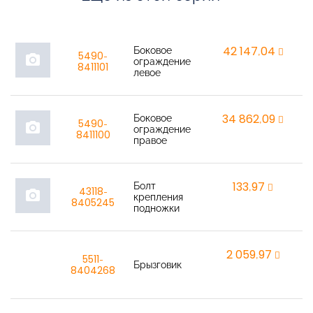
Боковое
42 147,04
r
5490-
photo_camera
ограждение
8411101
левое
Боковое
34 862,09
r
5490-
photo_camera
ограждение
8411100
правое
Болт
133,97
r
43118-
photo_camera
крепления
8405245
подножки
2 059,97
r
5511-
Брызговик
8404268