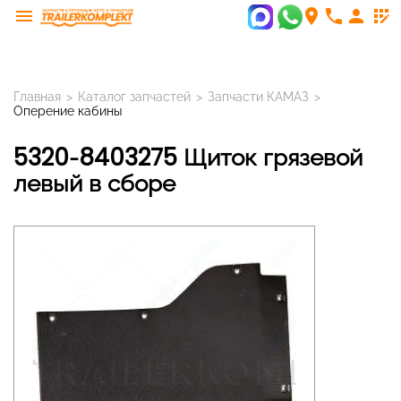
menu
room
phone
person
app_registration
Главная
>
Каталог запчастей
>
Запчасти КАМАЗ
>
Оперение кабины
5320-8403275 Щиток грязевой
левый в сборе