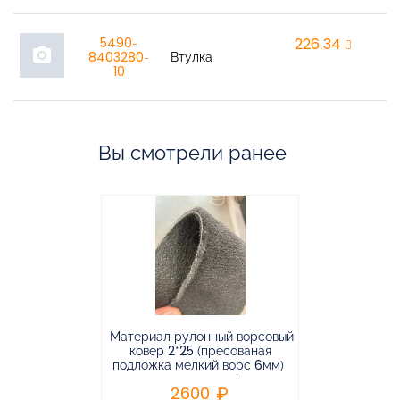
5490-
226,34
r
photo_camera
8403280-
Втулка
10
Вы смотрели ранее
Материал рулонный ворсовый
Материал р
ковер 2*25 (пресованая
ковёр 1.9*2
подложка мелкий ворс 6мм)
во
2600
2