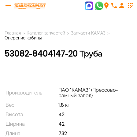
menu
room
phone
person
app_registration
Главная
>
Каталог запчастей
>
Запчасти КАМАЗ
>
Оперение кабины
53082-8404147-20 Труба
ПАО "КАМАЗ" (Прессово-
Производитель
рамный завод)
Вес
1.8 кг
Высота
42
Ширина
42
Длина
732