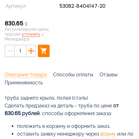
Артикул
53082-8404147-20
830,65
Актуализируем цены,
просим
уточнить
у
Менеджера
remove
add
shopping_cart
Описание товара
Способы оплаты
Отзывы
Применяемость
труба заднего крыла, полая (сталь)
Cделать предзаказ на деталь - труба по цене
от
830.65 рублей
, способы оформления заказа:
положить в корзину и оформить заказ,
оставить заявку менеджеру через
форму
или по