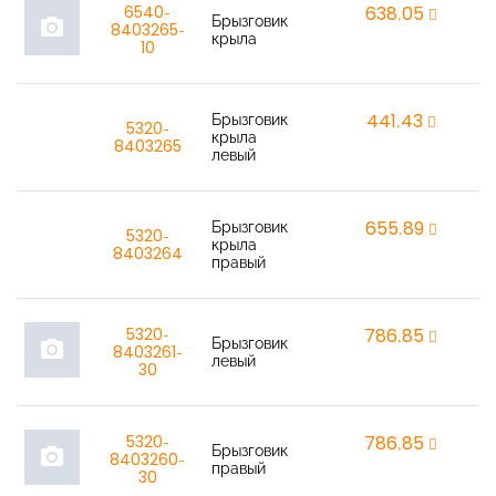
6540-
638,05
r
Брызговик
photo_camera
8403265-
крыла
10
Брызговик
441,43
r
5320-
крыла
8403265
левый
Брызговик
655,89
r
5320-
крыла
8403264
правый
5320-
786,85
r
Брызговик
photo_camera
8403261-
левый
30
5320-
786,85
r
Брызговик
photo_camera
8403260-
правый
30