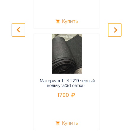
Купить
shopping_cart
shopping_cart
keyboard_arrow_left
keyboard_arrow_right
Материал TTS 1.2*9 черный
Подвес
кольчуга(3d сетка)
балансирная
1700
96
Купить
shopping_cart
shopping_cart