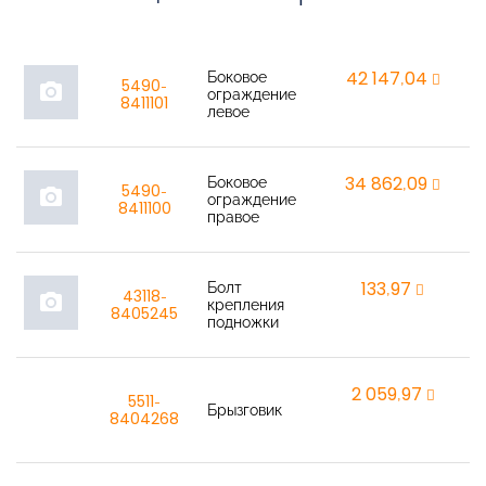
Боковое
42 147,04
r
5490-
photo_camera
ограждение
8411101
левое
Боковое
34 862,09
r
5490-
photo_camera
ограждение
8411100
правое
Болт
133,97
r
43118-
photo_camera
крепления
8405245
подножки
2 059,97
r
5511-
Брызговик
8404268