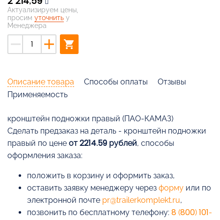
2 214,59
Актуализируем цены,
просим
уточнить
у
Менеджера
remove
add
shopping_cart
Описание товара
Способы оплаты
Отзывы
Применяемость
кронштейн подножки правый (ПАО-КАМАЗ)
Cделать предзаказ на деталь - кронштейн подножки
правый по цене
от 2214.59 рублей
, способы
оформления заказа:
положить в корзину и оформить заказ,
оставить заявку менеджеру через
форму
или по
электронной почте
pr@trailerkomplekt.ru
,
позвонить по бесплатному телефону:
8 (800) 101-