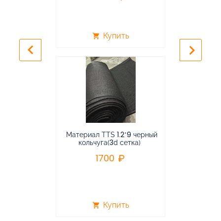
Купить
shopping_cart
shopping_cart
keyboard_arrow_left
keyboard_arrow_right
Материал TTS 1.2*9 черный
Подвес
кольчуга(3d сетка)
балансирная
1700
96
Купить
shopping_cart
shopping_cart