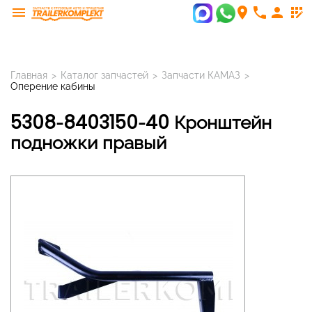
menu
room
phone
person
app_registration
Главная
>
Каталог запчастей
>
Запчасти КАМАЗ
>
Оперение кабины
5308-8403150-40 Кронштейн
подножки правый