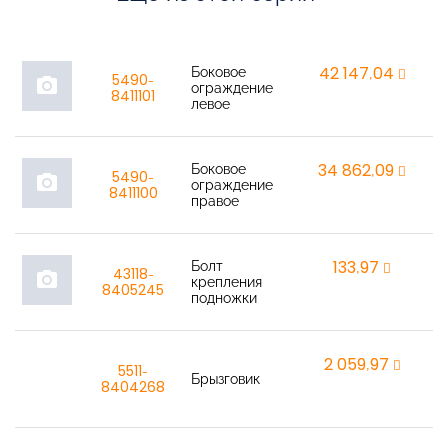
Боковое
42 147,04
r
5490-
photo_camera
ограждение
8411101
левое
Боковое
34 862,09
r
5490-
photo_camera
ограждение
8411100
правое
Болт
133,97
r
43118-
photo_camera
крепления
8405245
подножки
2 059,97
r
5511-
Брызговик
8404268