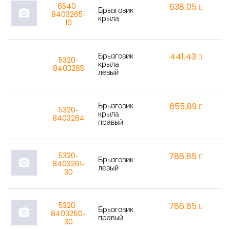
6540-
638,05
r
Брызговик
photo_camera
8403265-
крыла
10
Брызговик
441,43
r
5320-
крыла
8403265
левый
Брызговик
655,89
r
5320-
крыла
8403264
правый
5320-
786,85
r
Брызговик
photo_camera
8403261-
левый
30
5320-
786,85
r
Брызговик
photo_camera
8403260-
правый
30