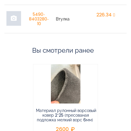
5490-
226,34
r
photo_camera
8403280-
Втулка
10
Вы смотрели ранее
Материал рулонный ворсовый
Материал р
ковер 2*25 (пресованая
ковёр 1.9*2
подложка мелкий ворс 6мм)
во
2600
2