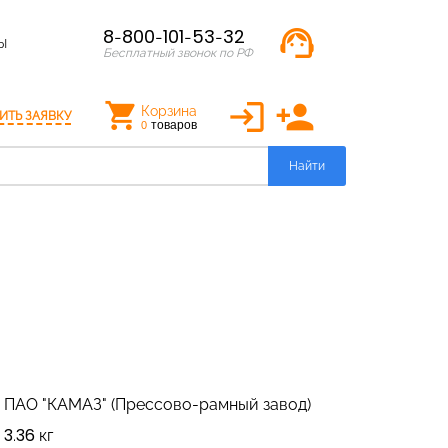
support_agent
8-800-101-53-32
Ы
Бесплатный звонок по РФ
login
person_add
Корзина
ИТЬ ЗАЯВКУ
товаров
0
Найти
ПАО "КАМАЗ" (Прессово-рамный завод)
3.36 кг