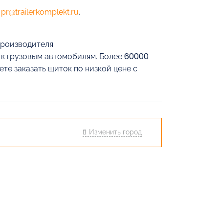
е
pr@trailerkomplekt.ru
,
производителя.
й к грузовым автомобилям. Более 60000
те заказать щиток по низкой цене с
Изменить город