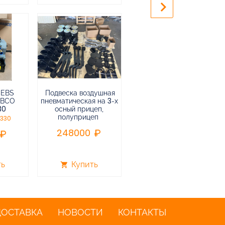
keyboard_arrow_right
 EBS
Подвеска воздушная
Пневмоподвеска
ABCO
пневматическая на 3-х
воздушная прицепа (не
30
осный прицеп,
подъемная) в сборе
полуприцеп
0330
75000
248000
ть
Купить
Купить
shopping_cart
shopping_cart
ДОСТАВКА
НОВОСТИ
КОНТАКТЫ