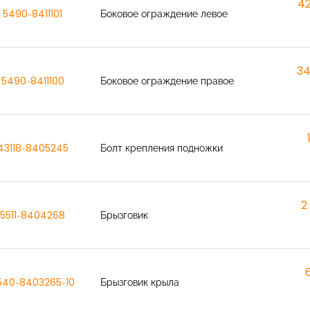
42
5490-8411101
Боковое ограждение левое
34
5490-8411100
Боковое ограждение правое
43118-8405245
Болт крепления подножки
2
5511-8404268
Брызговик
540-8403265-10
Брызговик крыла