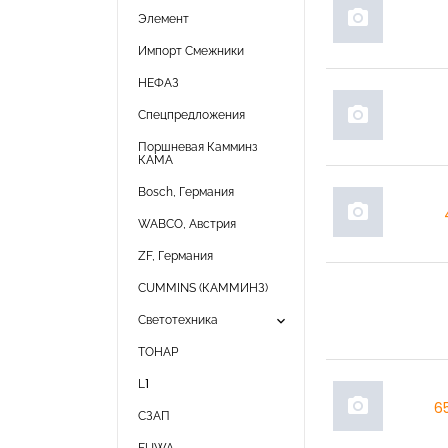
photo_camera
Элемент
Импорт Смежники
НЕФАЗ
photo_camera
Спецпредложения
Поршневая Камминз
КАМА
Bosch, Германия
photo_camera
WABCO, Австрия
ZF, Германия
CUMMINS (КАММИНЗ)
keyboard_arrow_down
Светотехника
ТОНАР
L1
photo_camera
6
СЗАП