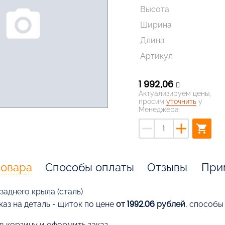
Высота
photo_camera
Ширина
Длина
Артикул
1 992,06
Актуализируем цены,
просим
уточнить
у
Менеджера
remove
add
shopping_cart
товара
Способы оплаты
Отзывы
При
заднего крыла (сталь)
каз на деталь - щиток по цене
от 1992.06 рублей
, способы
в корзину и оформить заказ,