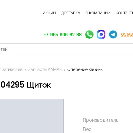
КАТАЛОГ ЗАПЧАСТЕЙ
АКЦИИ
ДОСТАВКА
О КОМПАНИИ
КОНТАКТ
+7-965-606-62-88
ОСТАВ
г запчастей
>
Запчасти КАМАЗ
>
Оперение кабины
404295 Щиток
Производитель
Вес