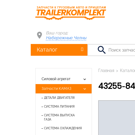
Ваш город:
Набережные Челны
search
Каталог
Главная
>
Катало
keyboard_arrow_down
Силовой агрегат
43255-8
keyboard_arrow_down
Запчасти КАМАЗ
ДЕТАЛИ ДВИГАТЕЛЯ
СИСТЕМА ПИТАНИЯ
СИСТЕМА ВЫПУСКА
ГАЗА
СИСТЕМА ОХЛАЖДЕНИЯ