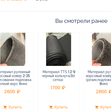
Вы смотрели ранее
атериал рулонный
Материал TTS 1.2*9
Материал ру
рсовый ковер 2*25
черный кольчуга(3d
ворсовый ковёр
есованая подложка
сетка)
(резин.подлож
елкий ворс 6мм)
8мм)
1700
2600
2800
Купить
Купить
Купи
shopping_cart
shopping_cart
shopping_cart