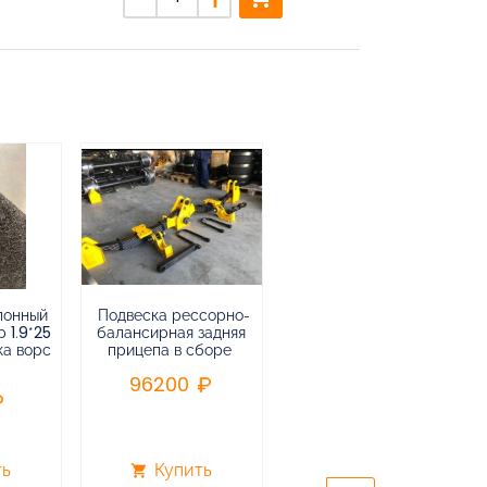
лонный
Подвеска рессорно-
Подвеска
 1.9*25
балансирная задняя
низкорамная
ка ворс
прицепа в сборе
воздушная
пневматическая на 3-х
96200
осный
полуприцеп,прицеп
240000
ть
Купить
Купить
shopping_cart
shopping_cart