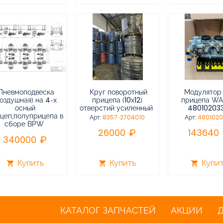
Пневмоподвеска
Круг поворотный
Модулятор
воздушная) на 4-х
прицепа (10х12)
прицепа W
осный
отверстий усиленный
48010203
цеп,полуприцепа в
Арт:
8357-2704010
Арт:
480102
сборе BPW
26000
143640
340000
Купить
Купить
Купи
shopping_cart
shopping_cart
shopping_cart
КАТАЛОГ ЗАПЧАСТЕЙ
АКЦИИ